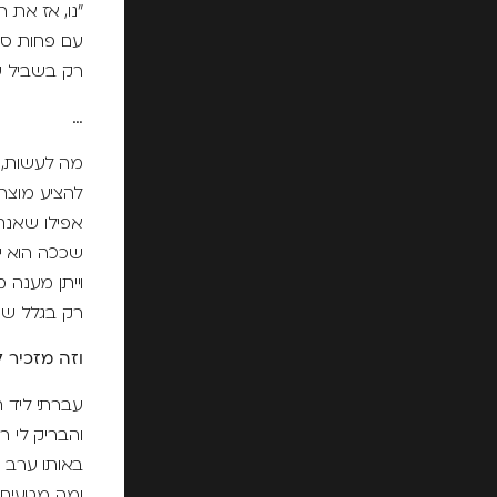
"נו, אז את 
עם פחות סיכ
רק בשביל שז
…
מה לעשות, 
להציע מוצר "
אפילו שאנחנ
שככה הוא י
וייתן מענה 
רק בגלל שמפ
וזה מזכיר 
עברתי ליד 
והבריק לי רעי
באותו ערב ר
ומה מטעים 