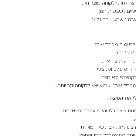
רוצה לתת ללקוחה מוצר חלקי
ויים לשביעות רצון
ה "יישמע" יותר זול?"
לפעמים מפחיד אותנו
יקר" יותר,
ו יודעות בוודאות
היה מושלם ומקצועי
מקסימלי ולא חלקי.
חיד אותנו שהוא יצא ללקוחה יקר יותר…
לי את הפיצה…
חנות פיצה כלשהי כשחזרתי מסידורים
ון
צינו לחגוג לבת שלי יומולדת
יותר מפיצה לכל המשפחה?