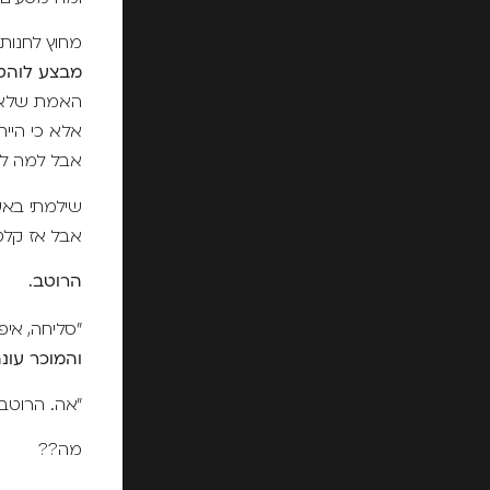
מחוץ לחנות 
מבצע לוהט! פי
האמת שלא ב
אלא כי היית
אבל למה לא 
שילמתי באש
אבל אז קלט
הרוטב.
"סליחה, אי
והמוכר עונ
"אה. הרוטב
מה??