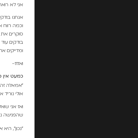
אני לא רואה
אנחנו בודק
וכמה רווח א
סוקרים את 
בודקים עוד נ
ומדייקים את
ואזזז-
כמעט אין פ
"אמאלה זה 
אולי נוריד 
ואז אני שו
שהפגישה נו
"נכון", היא