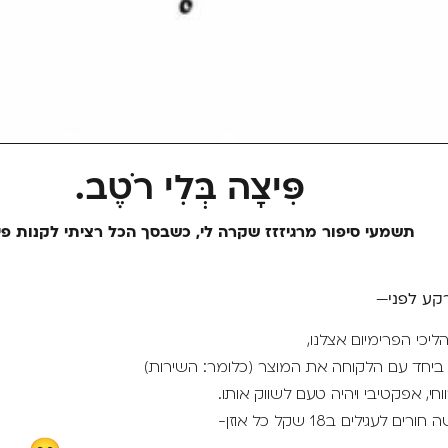
פִּיצָה בְּלִי רֹטֶב.
תשמעי סיפור מרגיזזז שקרה לי, כשבסך הכל רציתי לקנות פי
קע לפני—
כי הפרימיום אצלנו,
 ביחד עם הלקוחה את המוצר (כלומר: השירות)
חי, אפקטיבי ויהיה טעם לשווק אותו.
ם לעגילים ב18 שקל כל אוזן-