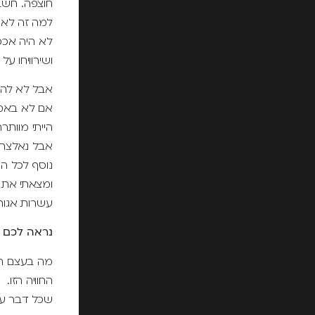
חוצפה. חשב
למה זה לא 
לא היה אכפת לי 
ושירוויחו על הרוטב 11 ש"ח במקום 6
אבל לא להצ
אם לא באמ
הייתי מוות
אבל נאלצתי
נוסף לכל ה
ומצאתי את
עשרות אגורו
נראה לכם 
מה בעצם הי
החוויה הזו.
שכל דבר עול