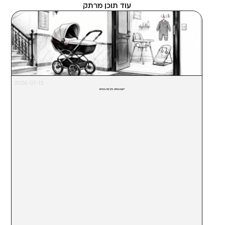
עוד תוכן מרתק
2026-07-13
דּוּגֲבּוּ בַּחוּץ. פִּיגָ'מָה בִּפְנִים.