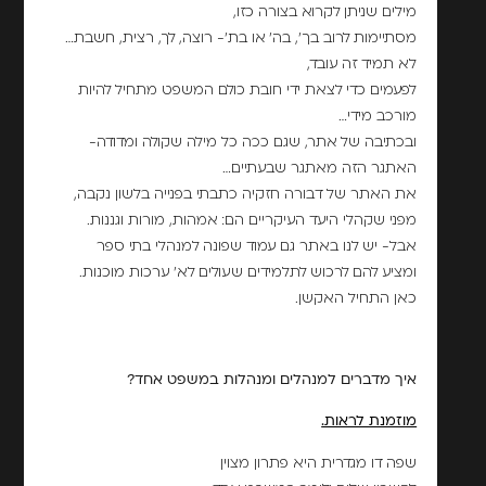
מילים שניתן לקרוא בצורה כזו,
מסתיימות לרוב בך', בה' או בת'- רוצה, לך, רצית, חשבת…
לא תמיד זה עובד,
לפעמים כדי לצאת ידי חובת כולם המשפט מתחיל להיות
מורכב מידי…
ובכתיבה של אתר, שגם ככה כל מילה שקולה ומדודה-
האתגר הזה מאתגר שבעתיים…
את האתר של דבורה חזקיה כתבתי בפנייה בלשון נקבה,
מפני שקהלי היעד העיקריים הם: אמהות, מורות וגננות.
אבל- יש לנו באתר גם עמוד שפונה למנהלי בתי ספר
ומציע להם לרכוש לתלמידים שעולים לא' ערכות מוכנות.
כאן התחיל האקשן.
איך מדברים למנהלים ומנהלות במשפט אחד?
מוזמנת לראות.
שפה דו מגדרית היא פתרון מצוין