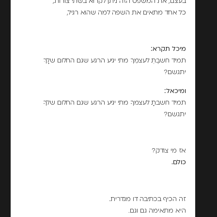
בעצם, את המשפט הזה ניתן לקרוא בשתי צורות,
כל אחד מתאים את השפה למה שהוא רגיל,
מיכל תקרא:
תמיד חשבְְתְּ לעצמֵךְ מתי יגיע הרגע שגם החלום שלָךְ
יתגשם?
ומיכאל:
תמיד חשבתָ לעצמךָ מתי יגיע הרגע שגם החלום שלךָ
יתגשם?
אז מי צודק?
כולם.
זה הכיף בכתיבה דו מגדרית.
היא מתאימה גם וגם.