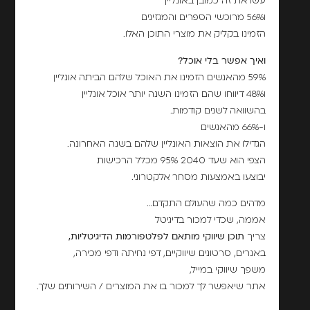
עשו את זה כמובן באונליין
ו56% מרוכשי הספרים והמגזינים
הזמינו בקליק את מוצרי התוכן האלו.
ואיך אפשר בלי אוכל?
59% מהאנשים הזמינו את האוכל שלהם הביתה אונליין
ו48% דיווחו שהם הזמינו השנה יותר אוכל אונליין
בהשוואה לשנים קודמות.
ו-66% מהאנשים
הגדילו את הוצאות האונליין שלהם בשנה האחרונה.
הצפי הוא שעד 2040 95% מכלל הרכישות
יבוצעו באמצעות מסחר אלקטרוני.
מדהים כמה שהעולם התקדם…
אממה, שכדי למכור בדיגיטל
צריך
תוכן שיווקי מותאם לפלטפורמות הדיגיטליות,
באנרים, סרטונים שיווקיים, דפי נחיתה ודפי מכירה,
משפך שיווקי במייל,
אתר שיאפשר לך למכור בו את המוצרים / השירותים שלך.