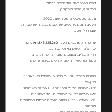
קנייה הפכה לעניין של לחיצת כפתור.
הכל לחיץ, מהיר ומתקתק.
נתונים סטטיסטיים מסוף שנת 2020
מעלים נתונים מדהימים שתומכים בעובדה שהמכירות
עוברות לדיגיטל.
עד כה הוקמו בעולם מעל-
1,845,225,260 אתרים.
ישראלים רוכשים באינטרנט הכל.
החל מנעליים, צעצועים, מוצרי צריכה, תרבות,
סלולר ועד לשירותי ייעוץ וקורסים במגוון תחומים.
כשליש מהרכישות של רהיטים ומזרנים בישראל נעשו
באון-ליין
60% מרוכשי הביגוד וההנעלה עשו את זה באינטרנט
49% העדיפו רכישת מכשירי חשמל באינטרנט
52% מאלה שרכשו השנה מוצרים מתחום המחשבים
והסלולר