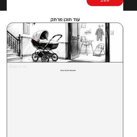
עוד תוכן מרתק
2026-07-13
דּוּגֲבּוּ בַּחוּץ. פִּיגָ'מָה בִּפְנִים.