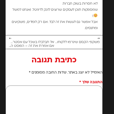
לא חסרות בשוק חברות
שמספקות תוכן לעסקים שרוצים לזנק לדיגיטל. (אנחנו למשל
)
אבל אפשר גם לעשות את זה לבד. אם רק לומדים, משקיעים
ומתנסים.
←
→
משקפי הקסם שיגרמו ללקוחות לראות את העסק שלך ברור ומדויק!
אל תבלבלו בשכל עם אסטרטגיות וטקטיקות, תביאו תכל'ס! –
אם אמרת את זה – הפוסט הזה הוא בשבילך.
כתיבת תגובה
האימייל לא יוצג באתר.
שדות החובה מסומנים
*
התגובה שלך
*