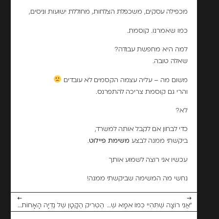
מכפילה עסקים, משכפלת הצלחות, מחוללת ישועות וניסים,
כמו שאמרנו. קוסמת.
למה היא מחפשת עבודה?
שאלה טובה.
משום מה – עליה עצמה הקסמים לא עובדים
והרי גם קוסמת צריכה להתפרנס.
לא?
כדי לבחון אם לקבל אותה למשרד,
ביקשתי ממנה לבצע
משימת פיילוט
.
עכשיו אני רוצה לשמוע אותך
נחשי מה המשימה שביקשתי ממנה!
←
→
"אֲנִי רוֹצָה שֶׁתִּהְיִי כְּמוֹ אִמָּא שֶׁלִּי." בִּקְּשָׁה הַלָּקוֹחָה
הַטְּרִיק הַקָּטָן שֶׁל נַדְיָה הָאָחוֹת מִטִּפַּת חָלָב