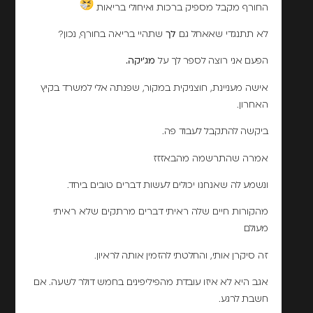
החורף מקבל מספיק ברכות ואיחולי בריאות
לא תתנגדי שאאחל גם
לך
שתהיי בריאה בחורף, נכון?
הפעם אני רוצה לספר לך על
מג'יקה
.
אישה מעניינת, חוצניקית במקור, שפנתה אלי למשרד בקיץ
האחרון.
ביקשה להתקבל לעבוד פה.
אמרה שהתרשמה מהבאזזז
ונשמע לה שאנחנו יכולים לעשות דברים טובים ביחד.
מהקורות חיים שלה ראיתי דברים מרתקים שלא ראיתי
מעולם
זה סיקרן אותי, והחלטתי להזמין אותה לראיון.
אגב היא לא איזו עובדת מהפיליפינים בחמש דולר לשעה. אם
חשבת לרגע.