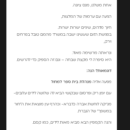
אחת משלנו, מנס ציונה.
הגיעה עם ערמות של המלצות,
חיוך מדהים, שיניים ישרות ישרות.
בפגישת הזום שעשינו ישבה במשרד מהמם טובל בפרחים
וירק,
ונראתה מרשימה מאוד.
היא סיפרה לי מקצת שבחה – וגם זה הספיק כדי להרשים.
דוגמאות? הנה
:
מגיעה אליה
מנהלת בית ספר למחול
עם יומן ריק ופרסום שבקושי הביא לה שלושה לידים עלובים-
מג'יקה לוחשת אברה כדברא- וכהרף עין מוצאת את ה"חור
במשפך" של הגברת.
והנה הקמפיין הבא מביא מאות לידים, כמו קסם.