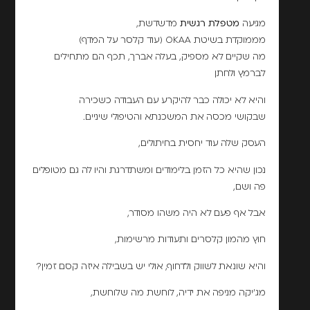
מגיעה
מטפלת רגשית
מדשדשת,
מממוקדת בשיטת OKAA (עוד קלסר על המדף)
מה שקיים לא מספיק, בעלה אברך, תכף הם מתחילים
לברמץ ולחתן
והיא לא יכולה כבר להיקרע עם העבודה כשכירה
שבקושי מכסה את המשכנתא והטיפולי שיניים.
העסק שלה עוד יחסית בחיתולים,
נכון שהיא כל הזמן בלימודים ומשתדרגת והיו לה גם מטופלים
פה ושם,
אבל אף פעם לא היה משהו מסודר,
חוץ מהמון קלסרים ותעודות מרשימות,
והיא שונאת לשווק ולדחוף, אולי יש בשבילה איזה קסם זמין?
מג'יקה מניפה את ידיה, לוחשת מה שלוחשת,