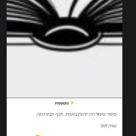
הַקּוֹסֶמֶת
סיפור שיכול היה להיות באמת. תכף תביני למה.
שניה לפני: