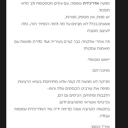
מגיעה
אדריכלית
שפופה, עם עיניים מטפטפות ולב מלא
תסכול.
יש פניות, אין מספיק סגירות,
ואנשים בכלל לא מבינים על מה ולמה המחיר הזה, כולה
לעיצוב מטבח.
וזה אחרי שלקחה כבר קורס בעירייה ועוד סדרת פגישות עם
מאמנת עסקית!
ייאוש טוטאלי.
מחכה לנס.
מג'יקה לא מגישה לה קפה אלא מתייחסת בשיא הרצינות.
מניפה את שרביט הקסמים שלה והופ-
הלבבות נפתחים, הכיסים גם הם,
וכרטיסי אשראי מתגהצים להם.
בתקופה הקרובה ושנה קדימה ידיה של האדריכלית עמוסות
עבודה.
איך? קסם!