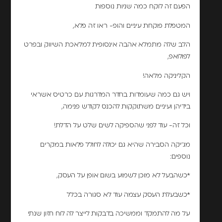
הפעם זה לוקח כמה שניות נוספות
המטפלת פוקחת עיניים והופ- ראו זה פלא,
הלב שלה מתמלא אהבה אינסופית למלאכת השיווק ובפרט
לפולואפ,
הקליניקה מלאה!
ויש גם כמה שעומדות בחדר המדרגות עם כרטיס אשראי
בידיהן ועיניים משתוקקות להכנס לקודש פנימה,
וכל זה- עוד לפני שהספיקה לשים שלט על הדלת!
מג'יקה הסבירה שהיא גם יכולה לחולל פלאות במקרים
נוספים:
*כשהבעל לא מוכן לשמוע בשום אופן על העסק,
*כשבעלת העסק עצמה עוד לא סגורה בכלל
על מה להתמקד וממשיכה בדבקות לייצר לה לוח חזון שנתי