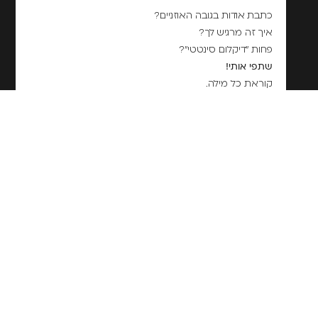
כתבת אודות בגובה האוזניים?
איך זה מרגיש לך?
פחות "דיקלום סינטטי"?
שתפי אותי!
קוראת כל מילה.
←
→
סיפור על אופניים
קיוסיאקייאפצי'קולדיגרמי…מה אמרת?
והאם גם את לפעמים מתפקדת כמו 'אפרים'?
תגובה אחת
07.09.2025 בשעה 8:41 pm
נועם
הגיב:
כל מילה בסלע, תענוג
Reply