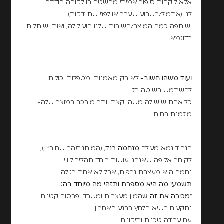
אלא לוקחות סיפור אמיתי מהשטח בו לקוחה הודתה
לנו (אתמול/בשבוע שעבר או לפני שתי דקות)
ושיתפה כמה המוצר/השירות שלנו הועיל לה, ואותו שותלות
בדוגמא.
ועוד משהו חשוב-
לא רק מאמנות ומטפלות יכולות
להשתמש בשיטה הזו
כל אחת שיש לה משהו קצת יותר מורכב במוצר שלה-
מוזמנת בחום.
הנה דוגמא מעולה
מנחמה רנד,
(המותג "זהב שחור" :),
לקוחה אלופה שאנחנו עושות ביחד תהליך ליווי
נחמה היא מעצבת גרפית, אבל לא אחת רגילה.
תשמעי מה היא מספרת ותזהי מה מיוחד בה:
"
מכירה את זה ש
המון מעצבות ומשרדי פרסום קטנים
נתקעים בשיא הלחץ ברגע האחרון
עם עבודה טכנית ותיקונים