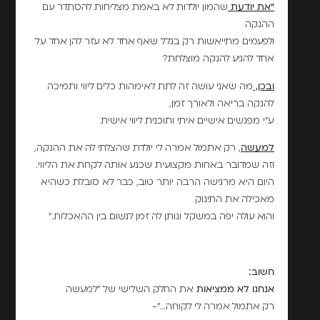
"את יודעת
שהמון יולדות לא באמת מצליחות להסתדר עם
ההנקה
ולפעמים מתייאשות רק בגלל שאף אחד לא עזר להן אחד על
אחד להגיע להנקה מוצלחת?
ובכן,
מה שאני עושה זה לתת לאימהות כלים ליווי ותמיכה
להנקה בריאה ולאורך זמן,
ע"י מפגשים אישיים איתי ותוכנית ליווי אישית
למעשה
, רק אתמול אמרה לי יולדת שהצלתי לה את ההנקה,
וזה שמדובר באחות מקצועית שכנע אותה לקחת את הליווי.
היום היא מרגישה הרבה יותר טוב, כבר לא סובלת כשהיא
מאכילה את התינוק
והוא עולה יפה במשקל ונותן לה זמן לנשום בין ההאכלות."
חשוב:
אנחנו לא ממציאות
את החלק השלישי של "למעשה
רק אתמול אמרה לי לקוחה…"-