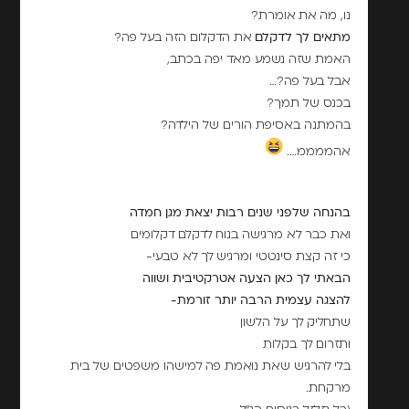
נו, מה את אומרת?
מתאים לך לדקלם
את הדקלום הזה בעל פה?
האמת שזה נשמע מאד יפה בכתב,
אבל בעל פה?…
בכנס של תמך?
בהמתנה באסיפת הורים של הילדה?
אהממממ….
בהנחה שלפני שנים רבות יצאת מגן חמדה
ואת כבר לא מרגישה בנוח לדקלם דקלומים
כי זה קצת סינטטי ומרגיש לך לא טבעי-
הבאתי לך כאן הצעה אטרקטיבית ושווה
להצגה עצמית הרבה יותר זורמת-
שתחליק לך על הלשון
ותזרום לך בקלות
בלי להרגיש שאת נואמת פה למישהו משפטים של בית
מרקחת.