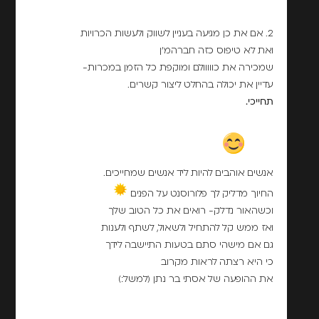
2. אם את כן מגיעה בעניין לשווק ולעשות הכרויות
ואת לא טיפוס כזה חברהמ'ן
שמכירה את כווווולם ומוקפת כל הזמן במכרות-
עדיין את יכולה בהחלט ליצור קשרים.
תחייכי.
אנשים אוהבים להיות ליד אנשים שמחייכים.
החיוך מדליק לך פלורוסנט על הפנים
וכשהאור נדלק- רואים את כל הטוב שלך
ואז ממש קל להתחיל ולשאול, לשתף ולענות
גם אם מישהי סתם בטעות התיישבה לידך
כי היא רצתה לראות מקרוב
את ההופעה של אסתי בר נתן (למשל:)