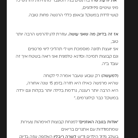
"את יודעת ש
הרבה נשים בגיל המעבר מתחילות להרגיש כל
מיני שינויים פיזיולוגיים,
קושי לרדת במשקל ובאופן כללי הרגשה פחות טובה.
אז זה בדיוק מה שאני עושה.
עוזרת להן להרגיש הרבה יותר
טוב,
אני יועצת תזונה מוסמכת ויש לי תהליכי ליווי פרטניים
וגם קבוצות תמיכה וסדנא טלפונית ואני רואה בשטח איך זה
עובד ב"ה.
(למעשה)
רק שבוע שעבר אמרה לי לקוחה
שהיא מרגישה כאילו היא חזרה בזמן 15 שנה אחורה,
היא הרבה יותר רעננה, נרדמת בלילה יותר בקלות וגם ירדה
במשקל כבר קילוגרמים.."
'אודות בגובה האוזניים'
למנחת קבוצות לאימהות צעירות
שמתמודדות עם אתגרים בריאים
בשלב גידול הילדים וד"ש
לשרה ריבלין
האלופה שזה בדיוק