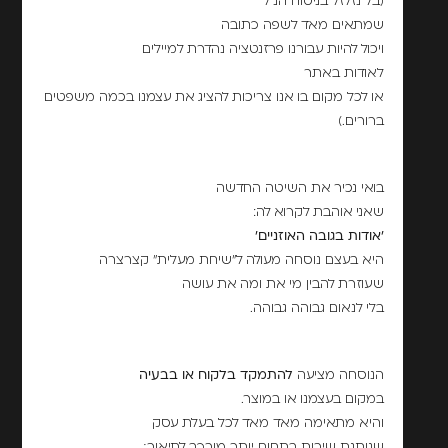
(בל נזלזל בניסוח הנ"ל
שמתאים מאד לשפה כתובה
ויכול להיות עבורנו פרזנטציה נהדרת למיילים
לאודות באתר
או לכל מקום בו אנו צריכות להציג את עצמנו בכמה משפטים
ברורים.)
בואי נכיר את השיטה החדשה
שאני אוהבת לקרוא לה:
'אודות בגובה האוזניים'
היא בעצם נוסחה מעולה ל"שיחת מעלית" קצרצרה
שעוזרת להבין מי את ומה את עושה
בלי לנאום גבוהה גבוהה.
הנוסחה מציעה
להתמקד בלקוח או בבעיה
במקום בעצמנו או במוצר.
והיא מתאימה מאד מאד לכל בעלת עסק
שנותנת שירות בתחום יותר מורכב לתיאור;