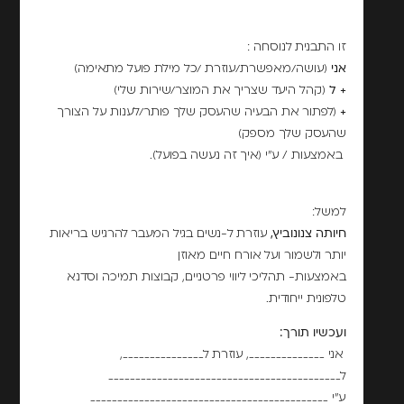
זו התבנית לנוסחה :
אני
(עושה/מאפשרת/עוזרת /כל מילת פועל מתאימה)
+ ל
(קהל היעד שצריך את המוצר/שירות שלי)
+
(לפתור את הבעיה שהעסק שלך פותר/לענות על הצורך
שהעסק שלך מספק)
באמצעות / ע"י (איך זה נעשה בפועל).
למשל:
חיותה צנונוביץ,
עוזרת ל-נשים בגיל המעבר להרגיש בריאות
יותר ולשמור ועל אורח חיים מאוזן
באמצעות- תהליכי ליווי פרטניים, קבוצות תמיכה וסדנא
טלפונית ייחודית.
ועכשיו תורך:
אני ______________, עוזרת ל_______________,
ל___________________________________________
ע"י ____________________________________________