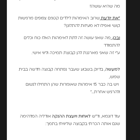
מה שהיא עושה!!
"את יודעת
שרוב האימהות לילדים קטנים צפופים מרגישות
קושי ואפילו לא מעיזות להתלונן?
ובכן,
מה שאני עושה זה לתת לאימהות האלו כוח וכלים
להתמודד
ע"י זה שאני מארגנת להן קבוצת תמיכה וליווי אישי.
למעשה
, בדיוק בשבוע שעבר נפתחה קבוצה חדשה בבית
שמש,
ויש בה כבר 15 אימהות שאומרות שהן התחילו לנשום
ולהרגיש אחרת…"
עוד דוגמא, וד"ש
לאחות ויועצת ההנקה
אודליה המדהימה
שגם אותה הכרתי בקבוצה שליוויתי בתמך: