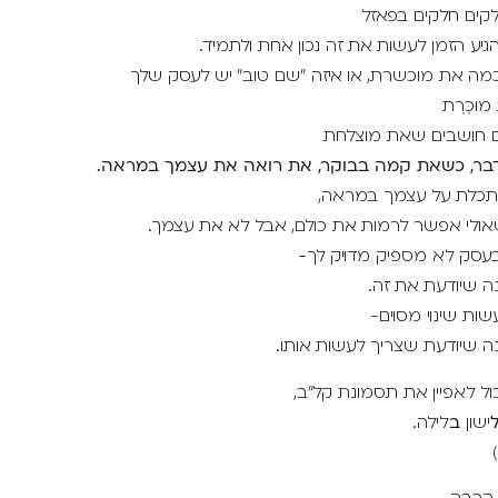
קים חלקים בפאזל
יע הזמן לעשות את זה נכון אחת ולתמיד.
ה את מוכשרת, או איזה "שם טוב" יש לעסק שלך
ּכֶּרֶת
 חושבים שאת מוצלחת
דבר, כשאת קמה בבוקר, את רואה את עצמך במראה.
כלת על עצמך במראה,
אולי אפשר לרמות את כולם, אבל לא את עצמך.
עסק לא מספיק מדויק לך-
 שיודעת את זה.
שות שינוי מסוים-
 שיודעת שצריך לעשות אותו.
ול לאפיין את תסמונת קל"ב,
ישון
ב
לילה.