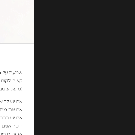
שמעת על ת
ק
שה
ל
קום
(מושג שטבע
אם יש לך א
אם את מתא
אם יש הרב
חוסר אונים 
אז זה מוריד