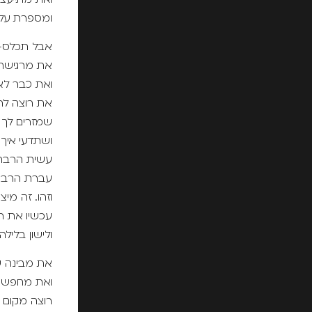
ואת מתייעצ
ומספרת על 
אבל תכלס-
את מרגישה 
ואת כבר לא
את רוצה לר
שמזרים לך פ
ושתדעי איך 
עשית הרבה
עברת הרבה
וזהו. זה מי
עכשיו את ר
ולישון בליל
את מבינה שא
ואת מחפשת
רוצה מקום מ