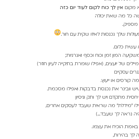
א מקום
אין לך כוח לקום לעוד יום כזה
ה כל מה שאת יכולה
 מספיק.
עולות שלך נכנסות לאיזו שקית עם חור.
 עשית כלום.
קיעה המון זמן וכוח וכסף ואנרגיות;
ילים של יועצים, (אפילו שומרת בתיקייה לעיון חוזר)
רים עסקיים
 קורסים או ייעוץ.
יש וובינר את נכנסת בדבקות ואפילו מסכמת.
סית מתקדם ויש לך ותק וניסיון
לו "מידלת" מה שראית שעבד לעסקים אחרים,
היה נראה לך שעבד…)
באמת הוכיח את עצמו.
 לך בהירות,