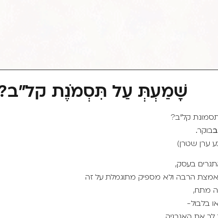
שָׁמַעְתְּ עַל תִּסְמֹנֶת קל"ב?
סמונת קל"ב?
ב
בוקר.
 ערן שטרן)
תגרים בעסק,
מצת הרבה ולא מספיק מתוגמלת על זה
ה מתח,
או בלבול-
 לך את האנרגיה.