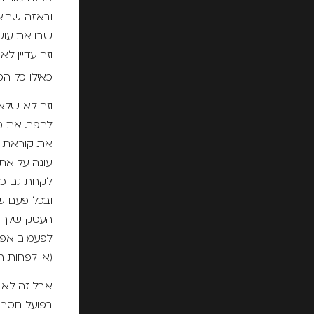
ובאיזה שהו
שבו את עוש
וזה עדיין לא
כאילו כל הפ
וזה לא שלא
להפך. את מש
את קוראת מי
עונה על אתג
לקחת גם כמה
ובכל פעם ש
העסק שלך יח
לפעמים אפי
(או לפחות 
אבל זה לא 
בפועל חסרה