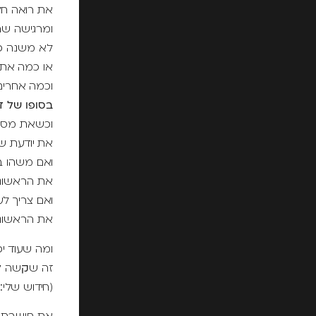
את רואה חל
ומרגישה שהג
לא משנה כמ
או כמה את מו
וכמה אחרים
בסופו של 
וכשאת מסת
את יודעת ש
ואם משהו ב
את הראשונה
ואם צריך לע
את הראשונה
ומה שעוד יכ
זה ש
ק
שה
ל
(חידוש שלי:)