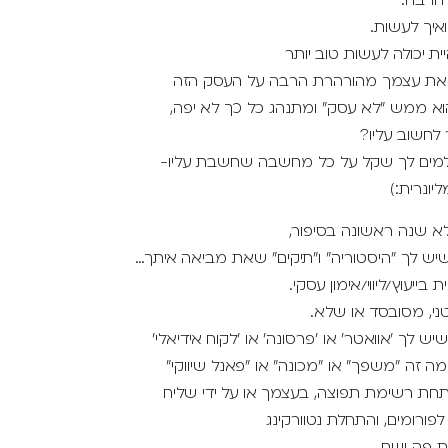
הרבה.
איך לעשות.
ית יכולה לעשות טוב יותר
את עצמך מהורהרת הרבה על העסק הזה
א ממש "לא עסק" ומתנהג כל כך לא יפה,
חשוב עליו?
מים לך שקל על כל מחשבה שחשבת עליו-
יונרית:)
א שנה ראשונה בסיפור,
יש לך "היסטוריה" ו"תיקים" שאת מביאה איתך…
 בייעוץ/ליווי/אימון עסקי.
ני, מסובסד או שלא.
ש לך 'אוואטר' או 'פרסונה' או 'לקוח אידיאלי'
 זה "משפך" או "מכונה" או "פאנל שיווקי"
תחת רשימת תפוצה, בעצמך או על ידי שליח
פורומים, והתחלת נטוורקינג