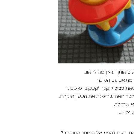
ים אותך שאין מה לדאוג,
מתואם עם המוכר,
שאת
כביכול
קונה 'קשקשן פלסטיק',
כר רואה שהזמנת את השעון היוקרתי.
 אורז לך.
 נכון?…
את יודעת
להגיע אל המותג המוסתר?