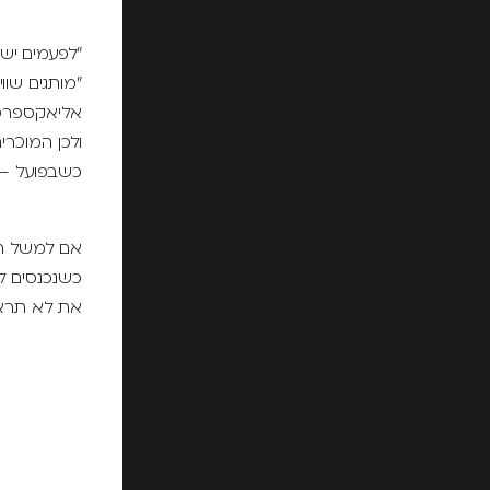
"לפעמים יש 
"מותגים שוו
אליאקספרס
ולכן המוכרי
כשבפועל – 
אם למשל המו
כשנכנסים לק
את לא תראי