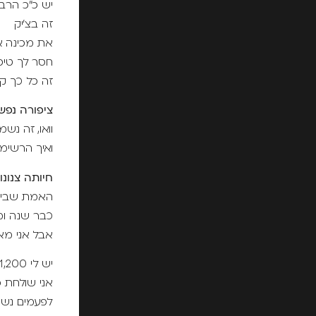
יש כ"כ הרבה 
זה בצ'יק
את מכינה א
חסר לך טיפ
זה כל כך קל
ציפורה נפש
וואו, זה נש
ואיך הרשימ
חיותה צנונו
האמת שבינת
כבר שנה ומ
אבל אני מא
יש לי 1,200 מנויות, וזה אומר לשלם לסמוב כל חודש סכום רציני
אני שולחת כ
לפעמים נשי