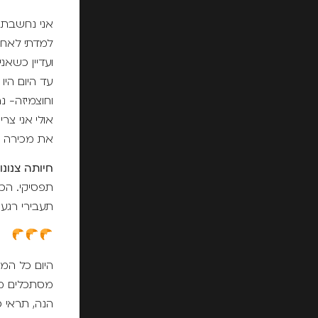
אני נחשבת 
למדתי לאחרונה גם 
ועדיין כשאנ
עד היום היו 
וחוצמיזה- נ
אולי אני צרי
את מכירה יו
חיותה צנונו
תפסיקי. הכל
תעבירי רגע 
היום כל המי
מסתכלים מס
הנה, תראי 