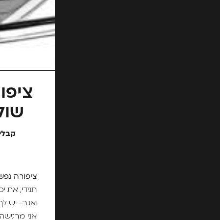
ציפו
שול
ציפורה נפש
תגידי, את י
ואגב- יש לך
אני מרגישה