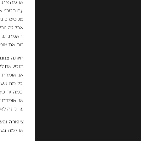
אז מה את א
עם הטכני אנ
מקסימום גיס
אבל זה נורא
והאמת, יש ל
מה את אומ
חיותה צנונו
תנסי. אם לא
אני אומרת ל
וכל מה שעוד
וכמה זה כיף
אני אומרת 
שיווק זה לא
ציפורה נפש
אז למה בעצ