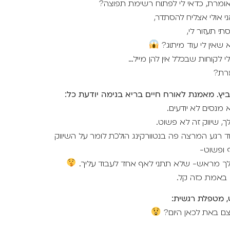
ומרת, כדאי לי לפתוח רשימת תפוצה?
י אולי אצליח להסתדר,
תי תעזור לי,
 שאין לי עוד מיתוג?
י לקוחות שבכלל אין להן מייל…
רת?
ביץ. מאמנת לאורח חיים בריא בנימה יודעת כל:
 מנסים לא יודעים.
ך, שיווק זה לא פשוט.
 רגע המרצה פה בנטוורקינג הולכת לומר על השיווק
 ופשוט-
לך מראש- שלא תתני לאף אחד לעבוד עליך.
 באמת כזה קל.
, מטפלת רגשית:
ם באת לכאן היום?