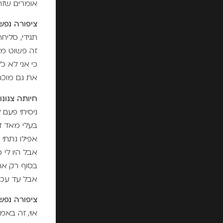
אומרים שזה 
ציפורה נפש
תגידי, סליח
זה פשוט מא
כי אני לא כ
את גם מוכ
חיותה צנונו
ניסיתי פעם
בעלי מאד די
אפילו נתתי
אבל היו לי
בסוף רק אח
אבל עד עכש
ציפורה נפש
אוי, זה באמ