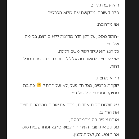
היא עוברת לדום.
כולה קשובה ומבקשת את מלוא הפרטים.
אני מרחיבה:
-חתול מסכן, על חלון חדר מדרגות ללא סורגים, בקומה
שלישית.
כל רגע הוא עלול ליפול משם חלילה,
אני לא רוצה לחשוב מה עלול לקרות לו… בבקשה תטפלו
דחוף.
ההיא נלחצת.
לוקחת פרטים, מס' תז. (שלי, לא של החתול
כתובת
מדויקת ומבטיחה לטפל במיידי.
לא חולפות דקות אחדות, וניידת עם אורות מהבהבים חוצה
את הרחוב,
אנחנו צופים בה מהמרפסת,
מכוונים את עובד העירייה הלבוש סרבל ומחזיק בידו מוט
ארוך ומשונה, לעלות לבניין.