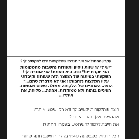
עקרון החתול או: איך תגרמי שהלקוחות ירצו להקשיב לך?
"יש לי 17 שנות ניסיון ותעודות נחשבות מהמקומות
הכי יוקרתיים!" ככה היא נואמת! אני אומרת לך!
השקעתי בפיתוח של המוצר הזה שעות!! וקיבלתי
עליו המלצות נלהבות!! אני לא מדברת סתם..."
הופה. האוזניים של הלקוחה ממולה פשוט נאטמות.
העיניים בוהות ולא ממוקדות. אההה... סליחה, את
איתי?...
רוצה שהלקוחות יקשיבו לך ולא רק ישמעו אותך?
שההצעה שלך תעניין אותם?
את חייבת ללמוד להשתמש
בעקרון החתול!
הכל התחיל כשבשעה 11:40 בלילה התיישב חתול שחור