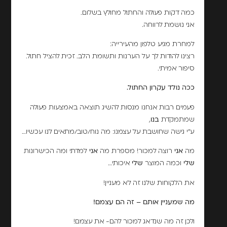
כמה דקות פעולה והחתול מחולץ בשלום.
אני נושמת לרווחה.
למחרת מגיע טלפון מהעירייה:
רצינו להודות לך על הערנות ותשומת הלב. זכית להציל חתול.
סיפור אמיתי.
ככה נולד עקרון החתול.
פעמים רבות אנחנו מנסות להשיג תוצאה באמצעות פעולה
שמתמקדת
בנו
,
ע"י גישה שחושבת על עצמנו: מה נוח/טוב/מתאים לנו עכשיו…
מה
אני
רוצה למכור! מספרת מה
אני
למדתי ומה הכישרונות
שלי
וכמה המוצר
שלי
איכותי…
את הלקוחות שלנו זה לא מעניין!
מה שמעניין אותם – זה הם עצמם!
ולכן זה מה שנדאג למכור להם- את עצמם!