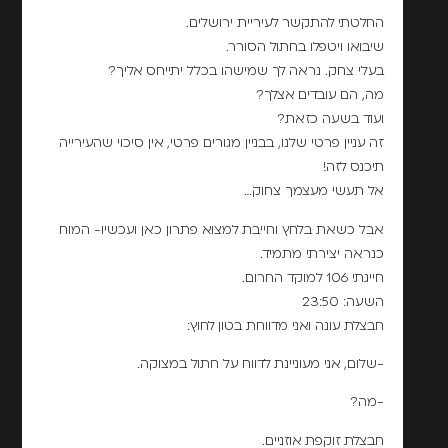
החלטתי להתקשר לעיריית ירושלים.
שיבואו ויטפלו בחתול הסורר.
בעלי צחק. נראה לך שמישהו בכלל יתייחס אליך?
מה, הם עובדים אצלך?
ועוד בשעה כזאת?
זה עניין פרטי שלנו, בבניין מגורים פרטי, אין סיכוי שהעירייה
תיכנס לזה!
אל תעשי מעצמך צחוק…
אבל כשאת בלחץ וחייבת למצוא פתרון כאן ועכשיו- המוח
כנראה יצירתי מתמיד.
חייגתי 106 למוקד החרום.
השעה: 23:50
חבצלת עונה ואני מדווחת בטון לחוץ:
-שלום, אני מעוניינת לדווח על חתול במצוקה.
-מה?
חבצלת זוקפת אוזניים.