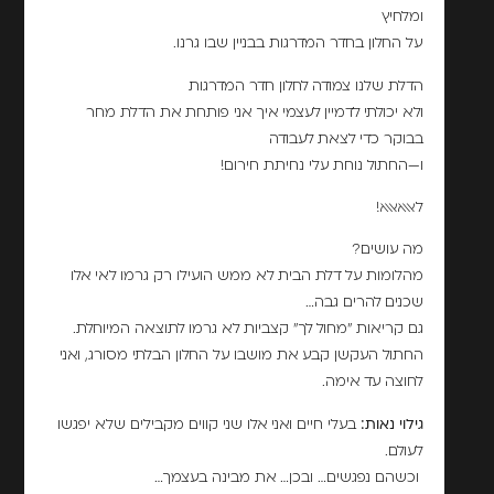
ומלחיץ
על החלון בחדר המדרגות בבניין שבו גרנו.
הדלת שלנו צמודה לחלון חדר המדרגות
ולא יכולתי לדמיין לעצמי איך אני פותחת את הדלת מחר
בבוקר כדי לצאת לעבודה
ו—החתול נוחת עלי נחיתת חירום!
לאאאאאא!
מה עושים?
מהלומות על דלת הבית לא ממש הועילו רק גרמו לאי אלו
שכנים להרים גבה…
גם קריאות "מחול לך" קצביות לא גרמו לתוצאה המיוחלת.
החתול העקשן קבע את מושבו על החלון הבלתי מסורג, ואני
לחוצה עד אימה.
גילוי נאות:
בעלי חיים ואני אלו שני קווים מקבילים שלא יפגשו
לעולם.
וכשהם נפגשים… ובכן… את מבינה בעצמך…