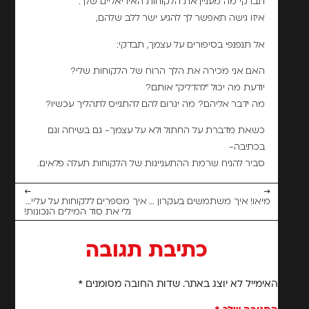
תבדקי מה מעניין את הלקוחות האידיאליים שלך.
איזו גישה תאפשר לך להגיע ישר ללב שלהם,
אל תנפנפי בסיפורים על עצמך, תבדקי:
האם אני מכירה את הלך הרוח של הלקוחות שלי?
יודעת מה יכול "להדליק" אותם?
מה ידבר אליהם? מה יגרום להם להתגייס לתהליך עכשיו?
כשאת מדברת על החתול ולא על עצמך- גם בשיחה וגם
בכתיבה-
סביר להניח שרמת ההתעניינות של הלקוחות תעלה פלאים.
←
→
מיאו! איך משתמשים בעקרון החתול? הדגמה
איך מספרים ללקוחות על עליית מחירים בלי לעורר עצבים?
גלי את סוד המילים הנכונות!
כתיבת תגובה
האימייל לא יוצג באתר.
שדות החובה מסומנים
*