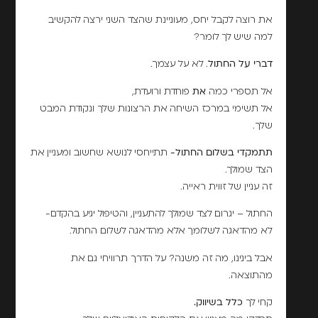
את רוצה לקבל יחס, מעוניינת שהצד השני ירצה להקשיב
למה שיש לך לומר?
דברי על החתול
. לא על עצמך.
אל תספרי כמה
את
פוחדת ורועדת,
אל תשימי במרכז השיחה את הרצונות שלך ונקודת המבט
שלך.
תתמקדי בשלום החתול-
תתייחסי לנושא שחשוב ומעניין את
הצד שמולך.
זה עניין של זווית ראייה.
החתול – יגרום לצד שמולך להתעניין, והטיפול יגיע בהקדם-
לא מהדאגה לשלומך אלא מהדאגה לשלום החתול.
אבל בינינו, מה זה משנה? על הדרך תרוויחי גם את
מהתוצאה.
קחי לך
כלל בשיווק.