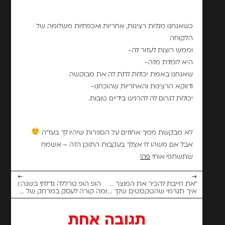
כשאנחנו מגלות רצינות, אחריות ואכפתיות משלומה של
הלקוחה
וממש רוצות לעזור לה-
היא לומדת מזה-
שאנחנו באמת יכולות לתת לה את מבוקשה
ודווקא הרצינות והאחריות שהוכחנו-
יכולות לגרום לה להרגיש בידיים טובות.
לא מבקשת ממך אחוזים על הסגירות שיהיו לך בעז"ה
אבל אם משהו זז אצלך בעקבות התוכן הזה – אשמח
שתשתפי אותי
פה!
←
→
"את חייבת להכיר את המוצר המדהים שלי!!"
הופ הופ טרללה גדלתי בשנה:)
איך תגרמי שהטקסטים שלך יעוררו אמון?
ומה קורה לעסק במרחק של שנה?
תגובה אחת