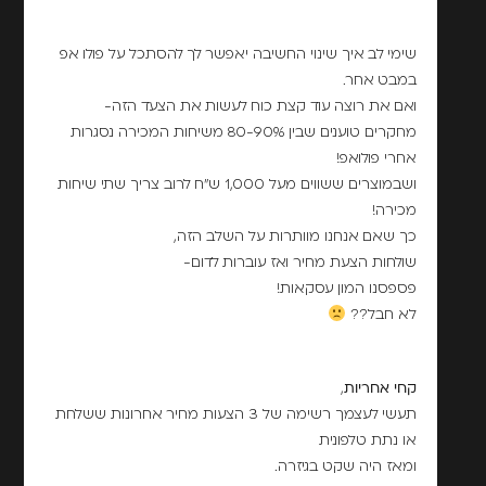
שימי לב איך שינוי החשיבה יאפשר לך להסתכל על פולו אפ
במבט אחר.
ואם את רוצה עוד קצת כוח לעשות את הצעד הזה-
מחקרים טוענים שבין 80-90% משיחות המכירה נסגרות
אחרי פולואפ!
ושבמוצרים ששווים מעל 1,000 ש"ח לרוב צריך שתי שיחות
מכירה!
כך שאם אנחנו מוותרות על השלב הזה,
שולחות הצעת מחיר ואז עוברות לדום-
פספסנו המון עסקאות!
לא חבל??
קחי אחריות
,
תעשי לעצמך רשימה של 3 הצעות מחיר אחרונות ששלחת
או נתת טלפונית
ומאז היה שקט בגיזרה.