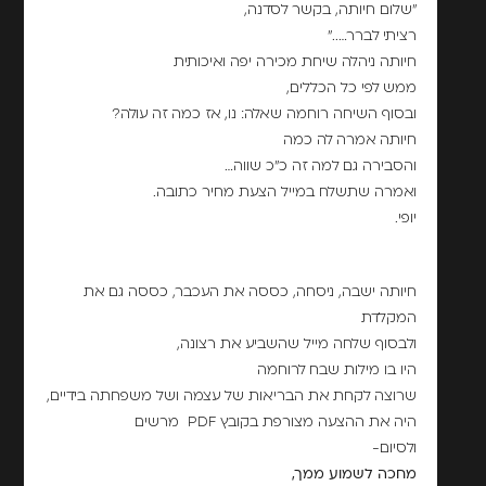
"שלום חיותה, בקשר לסדנה,
רציתי לברר….."
חיותה ניהלה שיחת מכירה יפה ואיכותית
ממש לפי כל הכללים,
ובסוף השיחה רוחמה שאלה: נו, אז כמה זה עולה?
חיותה אמרה לה כמה
והסבירה גם למה זה כ"כ שווה…
ואמרה שתשלח במייל הצעת מחיר כתובה.
יופי.
חיותה ישבה, ניסחה, כססה את העכבר, כססה גם את
המקלדת
ולבסוף שלחה מייל שהשביע את רצונה,
היו בו מילות שבח לרוחמה
שרוצה לקחת את הבריאות של עצמה ושל משפחתה בידיים,
היה את ההצעה מצורפת בקובץ PDF מרשים
ולסיום-
מחכה לשמוע ממך,