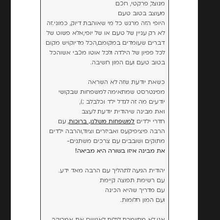
מנוצל, פרקטי, חכם
מעוצב בטוב טעם
היופי הזה מרגש כל מי שאוהבת דיוק, כמוני.זה
לא רק עניין של טעם או של יופי,אלא פשוט של
דברים שעומדים במקומם,הכל מדיוקויש מקום
לכל פפיון של הילדה ולכל אוטו מכבי אשוהכל
בטוב טעם ועם המון חשיבה.
כשאת יודעת שזה לא השראה
מפינטרסט שמתאימה למשפחות שבקושי
יודעים מה זה לגדל ילד וכלבלב ;),
ואת מבינה שיהודית יודעת לעצב
חדרי ילדים
למשפחות משלנו, ברוכות
, עם
הרבה פיציפיקעס ואביזרים וציוד,והרבה ילדים
מתוקים ושובבים עם צרכים משתנים-
את מבינה איזו בשורה היא מביאה!
יהודית הגיעה לתהליך עם הרבה מאד ידע.
עם רשימת תפוצה קיימת
עם מדריך שהיא הכינה
ועם המון חלומות.
אני לא מתיימרת לגלות לאנשים את אמריקה