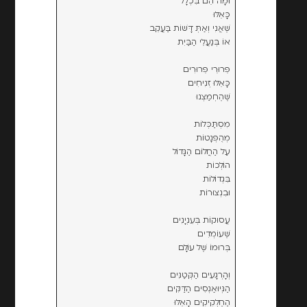
וּמָה הֵם בִּכְלָל
כָּאֵלּוּ
שֶׁאֲנִי וְאַתְּ דָּשׁוֹת בַּעֲקֵב
אוֹ בְּנַעֲלֵי הַבַּיִת
פֵּרוּרֵי פֵּרוּרִים
כָּאֵלּוּ זְנִיחִים
שֶׁהֶחְמַצְנוּ
מִסְתַּכְּלוֹת
מְהֻפְּנָטוֹת
עַל הַחֲלוֹם הַגָּדוֹל
הוֹלְכוֹת
בִּגְדוֹלוֹת
וּבִנְצוּרוֹת
עֲסוּקוֹת בְּעִנְיָנִים
שֶׁעוֹמְדִים
בְּרוּמוֹ שֶׁל עוֹלָם
וְהָרְגָעִים הַקְּטַנִּים
הַנְּיוּאַנְסִים הַדַּקִּים
הַחֶלְקִיקִים הָאֵלּוּ