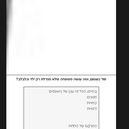
סוֹד הָאָטוֹם, ומה עושה משפחה שלא מגדלת רק ילד וכלבלב?
בַּחַיִּים, הַכֹּל זֶה עִנְיָן שֶׁל נְיוּאַנְסִים
מִנּוּנִים
כַּמּוּיוֹת
דַּקּוּיוֹת
הַמִּרְקָם שֶׁל הַחַלּוֹת