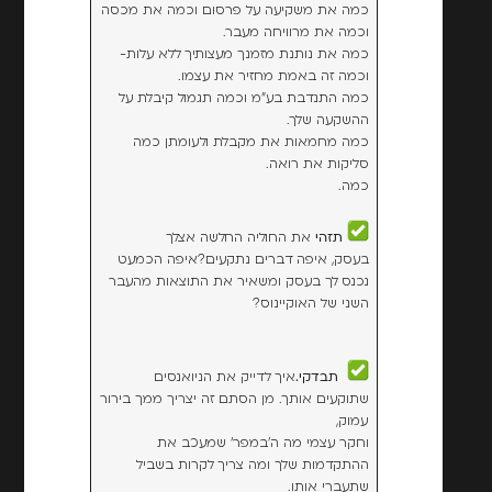
כמה את משקיעה על פרסום וכמה את מכסה
וכמה את מרוויחה מעבר.
כמה את נותנת מזמנך מעצותיך ללא עלות-
וכמה זה באמת מחזיר את עצמו.
כמה התנדבת בע"מ וכמה תגמול קיבלת על
ההשקעה שלך.
כמה מחמאות את מקבלת ולעומתן כמה
סליקות את רואה.
כמה.
תזהי
את החוליה החלשה אצלך
בעסק, איפה דברים נתקעים?איפה הכמעט
נכנס לך בעסק ומשאיר את התוצאות מהעבר
השני של האוקיינוס?
תבדקי.
איך לדייק את הניואנסים
שתוקעים אותך. מן הסתם זה יצריך ממך בירור
עמוק,
וחקר עצמי מה ה'במפר' שמעכב את
ההתקדמות שלך ומה צריך לקרות בשביל
שתעברי אותו.