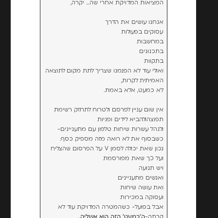
המציאות המדויקת אחרי שה… יקרה,
אנחנו עושים את הדרך
עסוקים בפעולות
במחשבות
בתכנונים
בתקוות
ואולי עוד לא הפנמנו שצריך לתת מקום לתוצאה
האמיתית לקרות,
לא כמעט, אלא באמת.
אין שום עניין לפרסם ולטרוח לתחזק רשימת
תפוצהולהביא לידים ופניות
ולנהל עשרות שיחות טלפון עם מתעניינים-
כשבסוף את לא רואה מזה מספיק כסף.
נכון שאת יכולה לסמן V על הפרסום שהצליח
ועל כך שאת מפורסמת
ויש תנועה
ואנשים מתעניינים
ואת עושה שיחות
ועסוקה במכירות
אבל בפועל- כשהמטרה המדויקת עוד לא
קרתה-
ה'כמעט' הזה הוא אשליה.