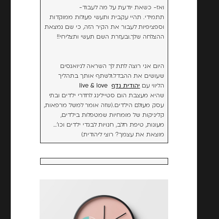
ואז- כשאת יודעת על מה לעבוד-
תתמידי. תהיי עקבית ותעשי פעולות ממוקדות
וספציפיות לעבור את הקיר הזה, כי שם נמצאת
ההצלחה שלך.ובעזרת השם תעשי ותצליחי!!
היום אני רוצה לתת לך השראה לניואנסים
שעושים את ההבדל.ולשתף אותך בתהליך
הליווי עם
יהודית נדף
live & love
שהיא מעצבת הום סטיילינג לחדרי ילדים ובתי
עסק מעולם הילדים.(שזה אומר למשל מרפאות,
קליניקות של מומחיות שמטפלות בילדים,
מעונות, טיפת חלב, חנויות לבגדי ילדים וכו'…
מוצאת את עצמך? רוצי ליהודית)