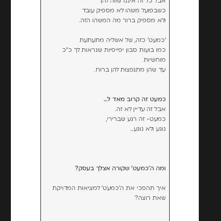
אבל כל זה איננו שווה להן
כשבפועל משהו לא מספיק עובד
ולא מספיק ברור מה המשהו הזה.
'כמעט' כזה, של אשליה מתעתעת
כמו בועות סבון יפייפיות שנראות לך כ"כ
מוחשיות
עד שהן מתנפצות להן ברוח.
כמעט זה קרוב מאד ל…
אבל זה עדיין לא זה.
כמעט- זה רגע שברירי,
נוגע ולא נוגע…
ומה ה'כמעט' שקורה אצלך בעסק?
איך תהפכי את ה'כמעט' למציאות המדויקת
שאת רוצה?