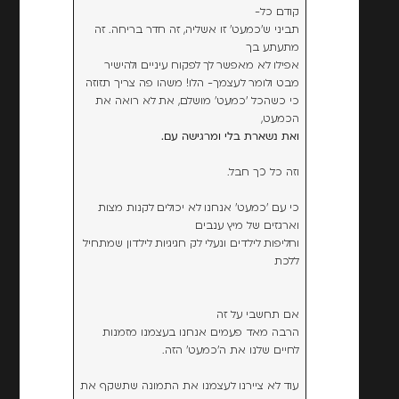
קודם כל-
תביני ש'כמעט' זו אשליה, זה חדר בריחה. זה
מתעתע בך
אפילו לא מאפשר לך לפקוח עיניים ולהישיר
מבט ולומר לעצמך- הלו! משהו פה צריך תזוזה
כי כשהכל 'כמעט' מושלם, את לא רואה את
הכמעט,
ואת נשארת בלי ומרגישה עם.
וזה כל כך חבל.
כי עם 'כמעט' אנחנו לא יכולים לקנות מצות
וארגזים של מיץ ענבים
וחליפות לילדים ונעלי לק חגיגיות לילדון שמתחיל
ללכת
אם תחשבי על זה
הרבה מאד פעמים אנחנו בעצמנו מזמנות
לחיים שלנו את ה'כמעט' הזה.
עוד לא ציירנו לעצמנו את התמונה שתשקף את