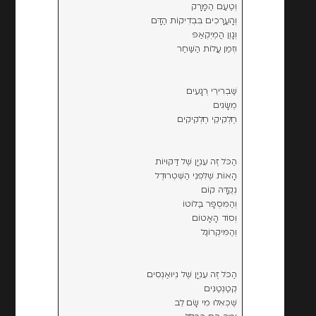
וְטַעַם הַמָּרָק
וְהָעֲרָכִים בִּבְדִיקוֹת הַדָּם
וְגָוֶן הֲמֶיְקְאַפּ
וּזְמַן עֲלוֹת הַשַּׁחַר
שַׁבְרִירֵי רְגָעִים
מֻשָּׂגִים
חֶלְקִיקֵי חֶלְקִיקִים
הַכֹּל זֶה עִנְיָן שֶׁל דַּקּוּיוֹת
הָאוֹת שֶׁלִּפְנֵי הַשְּׁטְרוּדֶל
נְקֻדָּהּ קוֹם
וְהַמִּסְפָּר בַּלּוֹטוֹ
וְסוֹד הָאָטוֹם
וְהַמִּיקְרוֹגַל
הַכֹּל זֶה עִנְיָן שֶׁל נְיוּאַנְסִים
קְטַנְטַנִּים
שֶׁכְּאִלּוּ מִי שָׂם לֵב