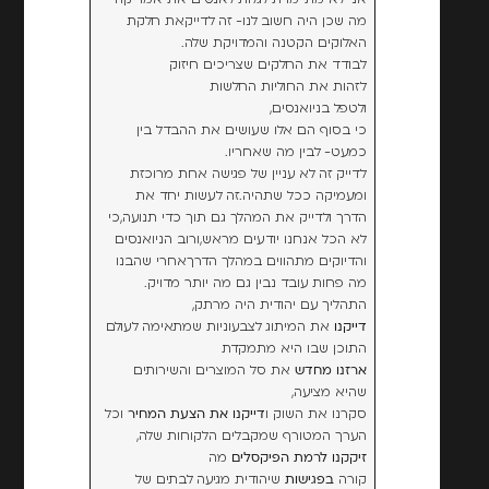
מה שכן היה חשוב לנו- זה לדייקאת חלקת
האלוקים הקטנה והמדויקת שלה.
לבודד את החלקים שצריכים חיזוק
לזהות את החוליות החלשות
ולטפל בניואנסים,
כי בסוף הם אלו שעושים את ההבדל בין
כמעט- לבין מה שאחריו.
לדייק זה לא עניין של פגישה אחת מרוכזת
ומעמיקה ככל שתהיה.זה לעשות יחד את
הדרך ולדייק את המהלך גם תוך כדי תנועה,כי
לא הכל אנחנו יודעים מראש,ורוב הניואנסים
והדיוקים מתהווים במהלך הדרךאחרי שהבנו
מה פחות עובד נבין גם מה יותר מדויק.
התהליך עם יהודית היה מרתק,
דייקנו
את המיתוג לצבעוניות שמתאימה לעולם
התוכן שבו היא מתמקדת
ארזנו מחדש
את סל המוצרים והשירותים
שהיא מציעה,
סקרנו את השוק ו
דייקנו את הצעת המחיר
וכל
הערך המטורף שמקבלים הלקוחות שלה,
זיקקנו לרמת הפיקסלים
מה
קורה
בפגישות
שיהודית מגיעה לבתים של