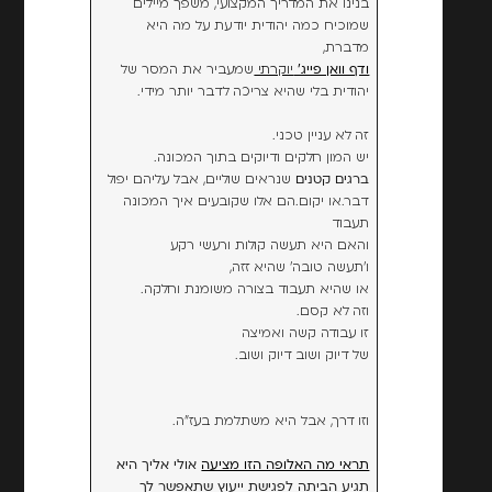
בנינו את המדריך המקצועי, משפך מיילים
שמוכיח כמה יהודית יודעת על מה היא
מדברת,
ודף וואן פייג'
יוקרתי
שמעביר את המסר של
יהודית בלי שהיא צריכה לדבר יותר מידי.
זה לא עניין טכני.
יש המון חלקים ודיוקים בתוך המכונה.
ברגים קטנים
שנראים שוליים, אבל עליהם יפול
דבר.או יקום.הם אלו שקובעים איך המכונה
תעבוד
והאם היא תעשה קולות ורעשי רקע
ו'תעשה טובה' שהיא זזה,
או שהיא תעבוד בצורה משומנת וחלקה.
וזה לא קסם.
זו עבודה קשה ואמיצה
של דיוק ושוב דיוק ושוב.
וזו דרך, אבל היא משתלמת בעז"ה.
תראי מה האלופה הזו מציעה
אולי אליך היא
תגיע הביתה לפגישת ייעוץ שתאפשר לך