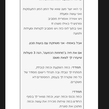
כי הוא יוצר מצג שווא של המון המון התעסקות
ואני עושה ופועלת
ויש אווירה אופורית מסביב
ומרגיש לי כאילו משהו זז
ואני בתוך לופ כזה ויש מסביב לקוחות ופעילות
ותנועה
אבל באמת- אני משחקת עם בועות סבון.
אם את חיה ב'מחוזות הכמעט',
הנה 3 פעולות
שיעזרו לך לצאת משם:
תמדדי.
כמה השקעת וכמה קיבלת,
תפתחי לך טבלה ובה תנהלי רישום מסודר של
כל מה שקורה לך בעסק. המספרים לא
משקרים.
תמדדי:
כמה נכנס וכמה יוצא, וכמה נשאר לך בסוף
החודש.כמה שיחות מכירה את עושה וכמה
מתוכן את סוגרת.