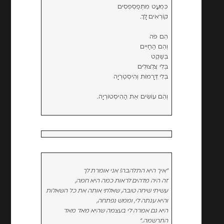
כִּמְעַט מִתְפַסְפְסִים
קוֹרְאִים לָךְ.
הֵם פֹּה
וְהֵם הַחַיִּים
בְּשֶׁקֶט
בְּלִי צִלְצוּלִים
בְּלִי דְּרָמוֹת וְהִיסְטֶרְיָה
וְהֵם עוֹשִׂים אֶת הַהִיסְטוֹרְיָה.
"איך היא התלהבה! אני אומרת לך
זה היה מדהים לראות כמה היא חמה,
עשיתי שיחה טובה, שאלתי אותה את כל השאלות
והיא ענתה לי, וממש נפתחה,
היא גם אמרה לי בעצמה שהיא מאד מאד
התרשמה."