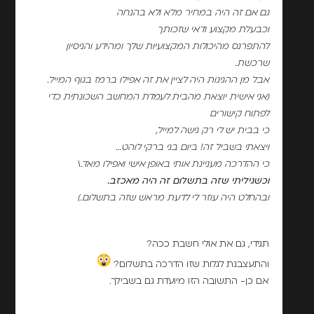
גם אם זה היה במחיר מלא ולא בהנחה
וכבעלת מקצוע ודאי שזכותך
להתפרנס מהיכולות המקצועיות שלך ומהידע והניסיון
שרכשת.
אבל מן ההגינות היה לציין את זה אפילו ברמז בגוף המייל.
(אני אישית יוצאת מהבית לעמדת המחשב השכונתית כדי
לפתוח קישורים
כי בבית יש לי רק גישה למייל,
ויצאתי בשביל זה! ביום בני ברקי לוהט…
כי ההדרכה מעניינת אותי באופן אישי ואפילו מאד.\
וכשגיליתי שזה בתשלום זה היה מאכזב.
ובהחלט היה עוזר לי לדעת מראש שזה בתשלום.)
תגידי, גם את אולי חשבת ככה?
והתעצבנת לגלות שזו הדרכה בתשלום?
אם כן- התשובה הזו מיועדת גם בשבילך.