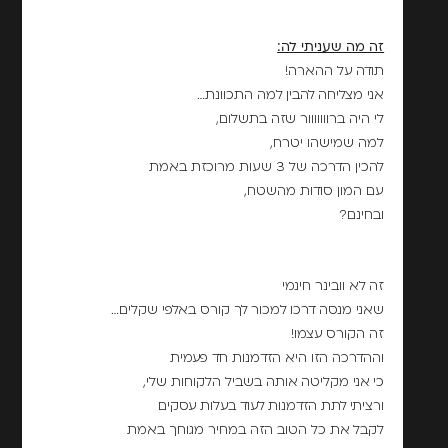
זה מה שעניתי לה:
תודה על ההארה!
אני מצליחה להבין למה התכוונת…
לי היה ברווווווור שזה בתשלום,
למה שמישהו יטרח,
להכין הדרכה של 3 שעות מרוכזת באמת
עם המון סודות מהשטח,
ובחינם?
זה לא וובינר חינמי
שאני מנסה דרכו למכור לך קורס באלפי שקלים…
זה הקורס עצמו!
וההדרכה הזו היא הזדמנות חד פעמית
כי אני מקליטה אותה בשביל הלקוחות שלי,
ורציתי לתת הזדמנות לעוד בעלות עסקים
לקבל את כל הטוב הזה במחיר מגוחך באמת