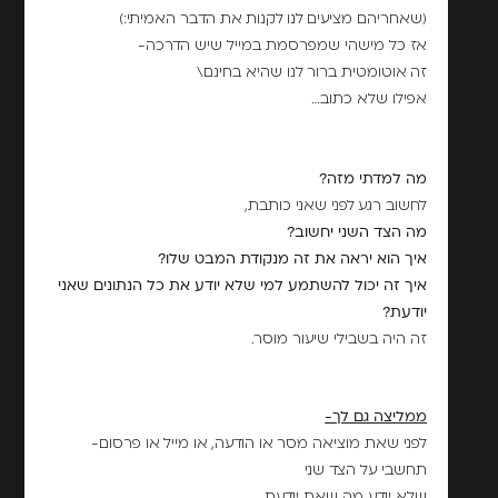
(שאחריהם מציעים לנו לקנות את הדבר האמיתי:)
אז כל מישהי שמפרסמת במייל שיש הדרכה-
זה אוטומטית ברור לנו שהיא בחינם\
אפילו שלא כתוב…
מה למדתי מזה?
לחשוב רגע לפני שאני כותבת,
מה הצד השני יחשוב?
איך הוא יראה את זה מנקודת המבט שלו?
איך זה יכול להשתמע למי שלא יודע את כל הנתונים שאני
יודעת?
זה היה בשבילי שיעור מוסר.
ממליצה גם לך-
לפני שאת מוציאה מסר או הודעה, או מייל או פרסום-
תחשבי על הצד שני
שלא יודע מה שאת יודעת