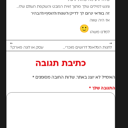
וניגש למילים שלך מתוך זווית המבט והשקפת העולם שלו…
זה בוודאי יגרום לך לדייק/לשנות/להוסיף/להבהיר
אז היה שווה
למדנו משהו
←
→
לחנות הפלאפל דרושים מוכרים עם שמחת חיים :)
עסק או לונה פארק?
כתיבת תגובה
האימייל לא יוצג באתר.
שדות החובה מסומנים
*
התגובה שלך
*