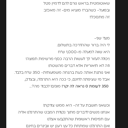
שאוטומטית בראש גורם להם לדמיין פטל
ובפועל- כשהברז מוציא מים- זה מאכזב
זה מתסכל!!
מצד שני-
לי היה ברור שההדרכה בתשלום.
היא שווה למעלה מ-1,000 ש"ח
(יכולה לעזור לך לעשות הרבה כסף מרשימת תפוצה!
וזה לא תיאוריות אלא דברים מהשטח)
ואני נותנת אותה כעת בהנחה משמעותית- 350 ש"ח בלבד.
אבל מי שציפתה לחינם, כי ככה היא התרגלה, ובצדק,
350 לעומת 0 נראה לה יקר!
מוגזם! לכבוד מה?…
וכשאני חושבת על זה- היא ממש צודקת!
אנחנו ניגשים לדברים מתוך נקודת המבט שהתרגלנו אליה
עם תפיסות ראשוניות שהתקבעו אצלנו
ואם התרגלנו שמתחת כל עץ רענן יש וובינרים בחינם