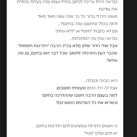
כנראה הייתי צריכה לכתוב במייל עצמו שזה בעלות סמלית
את צודקת
פשוט היה לי ברור כל כך שזה שווה מאד מאד
ולמה בכלל שיחשבו שזה בחינם?…
וגם לא כתבתי "חינמי" או "ללא עלות"
כנראה עניין של הסתכלות…
אבל אולי הדור שלנו מלא בכ"כ הרבה "הדרכות חינמיות"
שכבר העין התרגלה לחשוב שכל דבר הוא בחינם, גם מה
שלא?
היא הבינה וקיבלה,
אבל זה היה הזמן
שעשיתי חושבים.
למה בעצם הרבה חשבו שההדרכה בחינם
וכשראו את כל הפרטים התאכזבו?
כי אנשים התרגלו שמציעים להם הדרכות בחינם.
יש להם שלט "פטל"