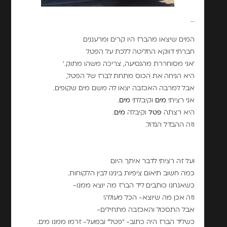
…
המים שיצאו מהברז היו קרים ומרעננים
חברתי דווקא החליטה ללכת על הפטל
'אני מסוחררת מהנסיעה, צריכה משהו מתוק.'
היא הניחה את הכוס מתחת לברז של הפטל,
אבל למרבה האכזבה יצאו לה משם מים שקופים.
אני רציתי
מים
וקיבלתי
מים
.
היא רצתה
פטל
וקיבלה
מים
.
וזה ההבדל הגדול.
ועל זה רציתי לדבר איתך היום
כמה חשוב תיאום ציפיות בינינו לבין הלקוחות.
כשאנחנו כותבים ליד הברז מה יוצא ממנו-
וזה אכן מה שיוצא- הכל מעולה!
אבל התסכול והאכזבה מתחילים-
כשליד הברז היה כתוב- "פטל" ובפועל- זרמו ממנו מים.