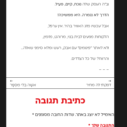
וב"ה העסק שלה
נוכח, קיים, פעיל.
הדרך לא נגמרה. היא ממשיכה!
אבל עכשיו מזג האוויר בהיר. אין ערפל,
הלקוחות מגיעים לבית בנוי, מרוהט, מזמין,
ולא לאתר "פיגומים" עם אבק, רעש ומלא סימני שאלה…
והרווח? של כל הצדדים.
– – –
←
→
דפקתי לה מחיר
אִשָּׁה בְּלִי מִסְפָּר
כתיבת תגובה
האימייל לא יוצג באתר.
שדות החובה מסומנים
*
התגובה שלך
*