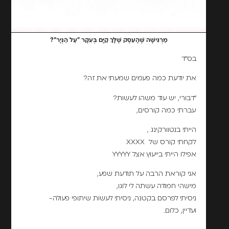
מַרְגִּישָׁה שֶׁהָעֵסֶק שֶׁלָּךְ קַיָּם בְּעִקָּר "עַל הַנְּיָר"?
בס"ד
את יודעת כמה פעמים שמעתי את זה?
"דבורי, יש עוד משהו לעשות?
עברתי כמה קורסים,
הייתי בנטוורקינג ,
לקחתי קורס של XXXX
אפילו הייתי בייעוץ אצל YYYYY
אני קוראת הרבה על תודעת שפע,
מישהי חמודה עשתה לי לוגו,
ניסיתי לפרסם בקטנה, ניסיתי לעשות שיתופי פעולה-
ועדיין, כלום.