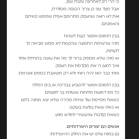
כי הרי רק לאחרונה עזבת שם,
אבל מצד שני כן צריך הכנסה מסודרת,
ואת לא רואה שהעסק מתרומם אפילו שממש קיוויתם
והאמנתם.
בבין הזמנים אפשר קצת לשכוח
מזה שרשימת התפוצה שהקמת לא ממש מביאה לך
לקוחות,
או מזה שלא מספיק ברור לך מה את עושה בתחילת אלול
ואיך למען ה' את מקדמת את העסק
ומתי כבר הוא יהיה רווחי ולא רק משאבת כספים ואנרגיות.
בבין הזמנים אפשר להטביע בבריכה או בים המלח
כל מיני דמעות מלוחות שעולות בך לפעמים
כשאת מסיימת עוד שיחת מכירה שלא יצא ממנה כלום
או כאלו שאת בולעת בשקט
כשאת קולטת שהעשירי לחודש מגיע.
אנשים הם יצורים הישרדותיים.
גם במוח שלנו יש את החלק ההישרדותי.