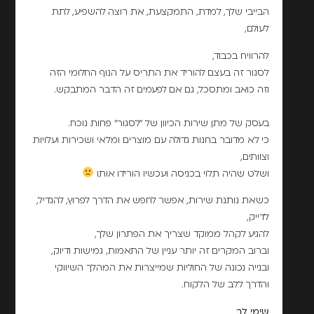
הבייבי שלך, למדת, התמקצעת, את רוצה להשפיע, לתת
לעולם,
להרוויח בכבוד,
לסגור זה בעצם להוריד את התריס על הנוף החלומי הזה
וזה כואב ומתסכל, גם אם לפעמים זה הדבר המתבקש.
בעסק של מתן שירות הכיוון של "לסגור" פחות נוכח.
כי לא מדובר בחנות גדולה עם מוצרים ומלאי ושכירות ועלויות
וצוותים,
ושלט שהיה תלוי בכניסה ועכשיו הורידו אותו
כשאת נותנת שירות, אפשר לחפש את הדרך לפרוץ, להגדיל,
לדייק,
להגיע לקהל ממוקד שצריך את הפתרון שלך,
וברוב המקרים זה יותר עניין של התאמות, גמישות ודיוק,
ובנייה נכונה של החוליות שמייצרות את המהלך השיווקי
והדרך ללב של הלקוח.
שימי לב