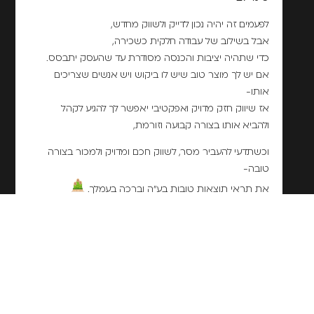
לפעמים זה יהיה נכון לדייק ולשווק מחדש,
אבל בשילוב של עבודה חלקית כשכירה,
כדי שתהיה יציבות והכנסה מסודרת עד שהעסק יתבסס.
אם יש לך מוצר טוב שיש לו ביקוש ויש אנשים שצריכים
אותו-
אז שיווק חזק מדויק ואפקטיבי יאפשר לך להגיע לקהל
ולהביא אותו בצורה קבועה וזורמת,
וכשתדעי להעביר מסר, לשווק חכם ומדויק ולמכור בצורה
טובה-
את תראי תוצאות טובות בע"ה וברכה בעמלך.
להגיע לקצה זה קשה, אבל זה לא סוף העולם.
מקווה שהתוכן הזה נתן לך כלים
והראה לך את האור בקצה המנהרה,
כדי שתוכלי לחזור מהחופש הגדול,
עם קצת יותר שלוות נפש, ביטחון ובהירות.