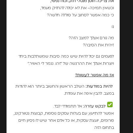
את צריכה חוסן מנטלי חזק וכוח נפשי,
וכשאין תמיכה- את לא יכולה להחזיק מעמד,
כי כמה אפשר לסחוב על סוללה חלשה?
נו
מה גורם אצלך למצב הזה?
זיהית את הסיבה?
לפעמים גם יכול להיות שיש כמה סיבות שמשתלבות ביחד
ויוצרות אצלך את ההרגשה של "זהו. נגמר לי האוויר."
אז מה אפשר לעשות?
להיות במודעות:
השלב הראשון והחשוב ביותר הוא להודות
במצב. להבין איפה את עומדת.
לבקש עזרה:
אל תתמודדי לבד.
אפשר להתייעץ, עם בעלות עסקים נוספות, קבוצות נטוורקינג,
פורומים, יועצת עסקית, או כל אדם אחר שיש לו ניסיון חיים
בתחום הזה