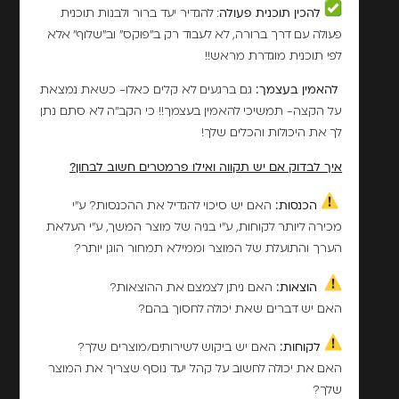
להכין תוכנית פעולה
: להגדיר יעד ברור ולבנות תוכנית
פעולה עם דרך ברורה, לא לעבוד רק ב"פוּקס" וב"שלוף" אלא
לפי תוכנית מוגדרת מראש!!
להאמין בעצמך:
גם ברגעים לא קלים כאלו- כשאת נמצאת
על הקצה- תמשיכי להאמין בעצמך!! כי הקב"ה לא סתם נתן
לך את היכולות והכלים שלך!
איך לבדוק אם יש תקווה ואילו פרמטרים חשוב לבחון?
הכנסות:
האם יש סיכוי להגדיל את ההכנסות? ע"י
מכירה ליותר לקוחות, ע"י בניה של מוצר המשך, ע"י העלאת
הערך והתועלת של המוצר וממילא תמחור הוגן יותר?
הוצאות:
האם ניתן לצמצם את ההוצאות?
האם יש דברים שאת יכולה לחסוך בהם?
לקוחות:
האם יש ביקוש לשירותים/מוצרים שלך?
האם את יכולה לחשוב על קהל יעד נוסף שצריך את המוצר
שלך?