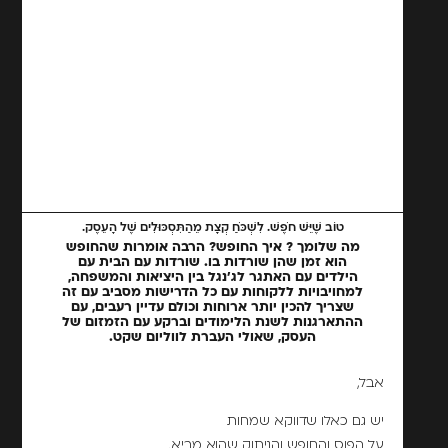
טוֹב שֶׁיֵּשׁ חֹפֶשׁ. לִשְׁכֹּחַ קְצָת מֵהַתִּסְכּוּלִים שֶׁל הָעֵסֶק.
מה שלומך ? איך החופש? הרבה אומרות שהחופש
הוא זמן שהן שורדות בו. שורדות עם הבית עם
הילדים עם האתגר לג'נגל בין היציאות והמשפחה,
למחויבויות ללקוחות עם כל הדרישות מסביב עם זה
שצריך להכין יותר ארוחות וכולם עדיין רעבים, עם
ההתארגנות לשנת הלימודים וברקע עם הזמזום של
העסק, שאולי העברת לווליום שקט.
אבל,
יש גם כאלו שדווקא שמחות
על הפוס והחופש והניתוק שהוא מביא.