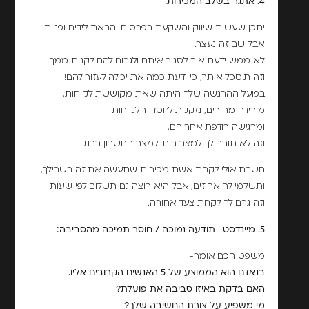
4. אתגר בשלב המכירות.
יתכן שעשית שיווק והשקעת בפרסום והבאת לידים ופניות
אבל שם זה נעצר.
לא ממש ידעת איך לסגור איתם ולגרום להם לקנות ממך.
וזה תיסכל אותך, כי ידעת כמה את יכולה לעזור להם!
בפועל ההרגשה שלך היתה שאת מקוששת לקוחות,
מורידה מחירים, נזקקת לחסדי הלקוחות
ומרגישה רודפת אחריהם,
וזה לא תורם לך למצב רוח ולמצב החשבון בבנק.
חשבת אולי לקחת אשת מכירות שתעשה את זה בשבילך,
ותשלמי לה אחוזים, אבל היא רוצה גם תשלום לפי שעות
וזה גרם לך לקחת צעד אחורה.
5. מיינדסט- תודעה נמוכה / חוסר תמיכה מהסביבה:
משפט חכם אומר-
בנאדם הוא הממוצע של 5 האנשים הקרובים אליו.
האם בדקת באיזו סביבה את פועלת?
מי משפיע על צורת החשיבה שלך?