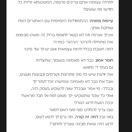
לחרדה עצומה! אתם צריכים פרנסה, המשכנתא יורדת כל
חודש! מה עושים?
עייפות נפשית:
ההתמודדות היומיומית עם האתגרים האלו
שוחקת אותך,
אין לך אנרגיה וזה לא קשור לתוספי ברזל, זה משהו מבפנים.
את מתחילה להרהר 'הרהורי כפירה'
למה חשבת בכלל להיות עצמאית ואם יש לך עוד סיכוי.
חוסר אמון:
כבר לא מאמינה בעצמך, שתצליחי.
גם בעלך די מיואש.
את יודעת שיש כל מיני פתרונות וקורסים וקבוצות ויועצים,
אבל את כבר לא מאמינה שמישהו יוכל לעזור לך
ובכלל- מי אמר שבכלל שווה להשקיע בעסק הזה,
ואולי כל שקל שתשקיעי ילך פשוט לפח אז חבל מראש?
וככה הגעת לרגע הגורלי
שבו צריך להחליט סוף סוף האם לסגור.
בואי נבין
למה זה קורה
, מה גרם לך להגיע לשם,
לרגע הזה שאת מבינה שצריך לחתוך?