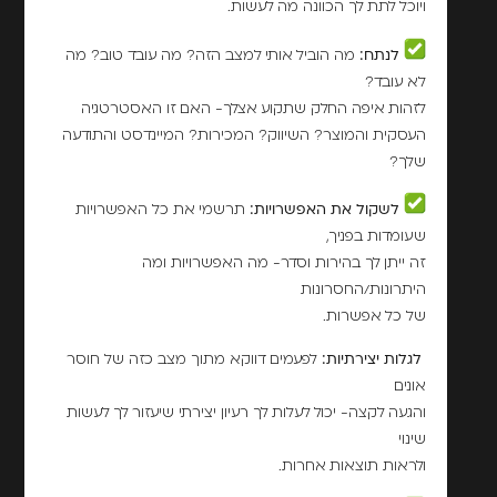
ויוכל לתת לך הכוונה מה לעשות.
לנתח:
מה הוביל אותי למצב הזה? מה עובד טוב? מה
לא עובד?
לזהות איפה החלק שתקוע אצלך- האם זו האסטרטגיה
העסקית והמוצר? השיווק? המכירות? המיינדסט והתודעה
שלך?
לשקול את האפשרויות:
תרשמי את כל האפשרויות
שעומדות בפניך,
זה ייתן לך בהירות וסדר- מה האפשרויות ומה
היתרונות/החסרונות
של כל אפשרות.
לגלות יצירתיות:
לפעמים דווקא מתוך מצב כזה של חוסר
אונים
והגעה לקצה- יכול לעלות לך רעיון יצירתי שיעזור לך לעשות
שינוי
ולראות תוצאות אחרות.