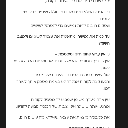
יכול לשנות לגמרי את פניו כעבור תקופה,
גם הבינה המלאכותית שנכנסה חוללה שינויים בכל מיני
ענפים
ועסקים חייבים להיות גמישים כדי להסתגל לשינויים.
עד כמה את גמישה ומתאימה את עצמך לשינויים ולמצב
השוק?
3. אין ערוץ שיווק חזק וסיסטמתי
–
אין לך דרך מסודרת להביא לקוחות. את נשענת הרבה על פה
לאוזן,
אולי עשית כמה מהלכים חד פעמיים של פרסום
והגיעו קצת לקוחות אבל זה לא באמת מספק אותך לאורך
זמן.
אין איזה מערך משומן שמביא לך מספיק לקוחות
ומרגיע אותך שיש לך איזו יציבות של הכנסה קבועה לחודש,
את כל בוקר מוצאת את עצמך שואלת- מה עושים היום.