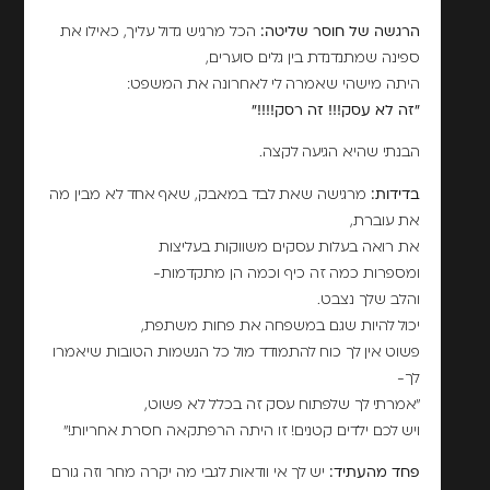
הרגשה של חוסר שליטה:
הכל מרגיש גדול עליך, כאילו את
ספינה שמתנדנדת בין גלים סוערים,
היתה מישהי שאמרה לי לאחרונה את המשפט:
"זה לא עסק!!! זה רסק!!!!"
הבנתי שהיא הגיעה לקצה.
בדידות:
מרגישה שאת לבד במאבק, שאף אחד לא מבין מה
את עוברת,
את רואה בעלות עסקים משווקות בעליצות
ומספרות כמה זה כיף וכמה הן מתקדמות-
והלב שלך נצבט.
יכול להיות שגם במשפחה את פחות משתפת,
פשוט אין לך כוח להתמודד מול כל הנשמות הטובות שיאמרו
לך-
"אמרתי לך שלפתוח עסק זה בכלל לא פשוט,
ויש לכם ילדים קטנים! זו היתה הרפתקאה חסרת אחריות!"
פחד מהעתיד:
יש לך אי וודאות לגבי מה יקרה מחר וזה גורם