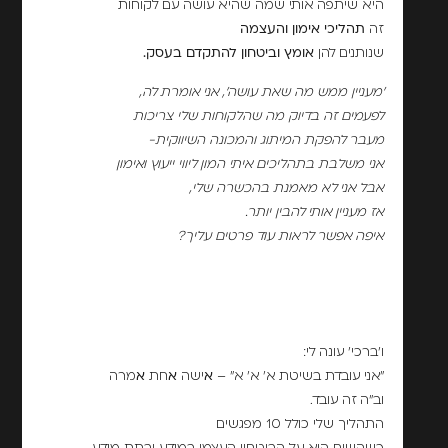
היא שיתפה אותי שמה שהיא עושה עם לקוחות
זה
תהליכי אימון והעצמה
שנותנים להן
אומץ וביטחון להתקדם בעסק.
'מעניין ממש מה שאת עושה', אני אומרת לה,
לפעמים זה בדיוק מה שהלקוחות שלי צריכות
מעבר להפקת המיתוג והמכונה השיווקית-
אני משלבת בתהליכים איתי המון ליווי ייעוץ ואימון
אבל אני לא מאמנת בהכשרה שלי,
אז מעניין אותי להבין יותר.
איפה אפשר לראות עוד פרטים עליך?
ו'ברכי' עונה לי:
"אני עובדת בשיטת א' א' א" –
א
ישה
א
חת
א
מרה
וב"ה זה עובד.
התהליך שלי כולל 10 מפגשים