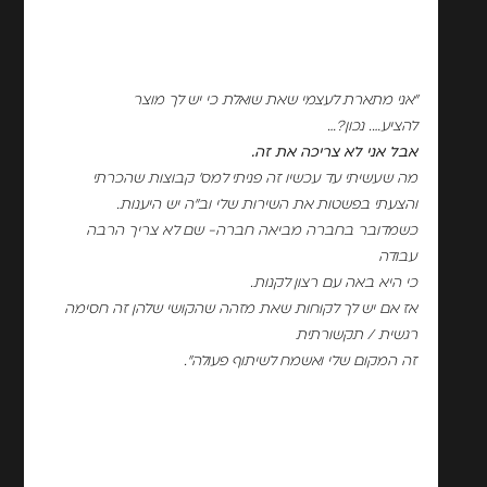
"אני מתארת לעצמי שאת שואלת כי יש לך מוצר
להציע…. נכון?…
אבל אני לא צריכה את זה.
מה שעשיתי עד עכשיו זה פניתי למס' קבוצות שהכרתי
והצעתי בפשטות את השירות שלי וב"ה יש היענות.
כשמדובר בחברה מביאה חברה- שם לא צריך הרבה
עבודה
כי היא באה עם רצון לקנות.
אז אם יש לך לקוחות שאת מזהה שהקושי שלהן זה חסימה
רגשית / תקשורתית
זה המקום שלי ואשמח לשיתוף פעולה".