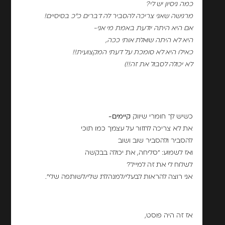
כמה ניסיון יש לי?
מרגישה שאני צריכה להסביר לה דברים כ"כ בסיסיים!
אם היא היתה יודעת באמת מי אני-
היא לא היתה שואלת אותי ככה,
כאילו היא לא סומכת על דעתי המקצועית!!
לא יכולה לסבול את זה!!)
כשיש לך חומרי שיווק
קיימים-
את לא צריכה לחזור על עצמך כמו תוכי
להסביר ולהסביר שוב ושוב
ואז לשמוע: "סליחה, את יכולה בבקשה
לשלוח לי את זה למייל?
אני רוצה להראות לבעלי/למנהלת שלי/לשותפה שלי".
אז זה היה פוסט,