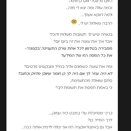
האם פרונטלי ואם כן איפה
וכמה עולה ומה יצא לי מזה…
ולמה דווקא אצלך….
הרבה שאלות יש לי…
בטוחה שיש לך תשובות מעולות להכל!
אבל איך את עושה את זה ביום יום?
מסבירה בטלפון לכל אחת שרק התעניינה 'בקטנה'-
את כל המסה הזו של המידע?
ומה את עושה כשפונים אליך במייל ומבקשים פרטים?
לא היה עוזר לך אם היה לך כן חומר שיווקי מדויק וכתוב?
סתם שואלת מהתעניינות,
כי באמת תפסת את תשומת ליבי"
ברכי מסתכלת עלי במבט כזה עמוק….
דרך המייל. כן?
אבל גם באינטראקציה הזו אני יכולה לדמיין אותה ככה…