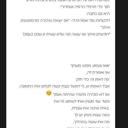
כשהשיח הוא על הביטחון העצמי במודע ובתת מודע
תוך כדי תרגילי הרפיה ושחרור".
היא גם כתבה:
הלקוחות שלי אומרות לי- "אני יוצאת שיכורה מהמפגשים
איתך"
"חודשיים איתך אני עושה מה שלא עשיתי 6 שנים בעסק"
'וואו! נשמע ממש מעניין!'
אני אומרת לה,
'פה לאוזן זה כלי חזק
אבל האמת ש…לי למשל קצת קשה לקלוט את התמונה,
אני לא מכירה מישהי שהיתה אצלך
ומצד שני מעניין אותי לשמוע מי את
באיזו שיטה את עובדת,
כמה שנות ניסיון יש לך
מה את עושה בתהליך,