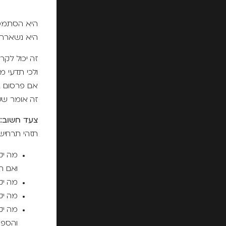
היא הסתמכה
היא נשארה 
זה יכול לק
ולכי תדעי מה יחולל הצ'אט
אם פרסום בג
זה אומר שע
צעד חשוב:
תזהי תרחיש
מה יק
ואם הו
מה יק
מה יק
מה יק
והספק