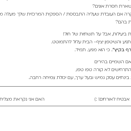
ארת חסרת אונים?
רה אם העובדת שעליה התבססת / הספקית המרכזית שלך מעלה מחי
ת בהם?
 ביעילות, אבל על תשתיות של חול!
יע והשיטפון יציף- הבית עלול להתמוטט.
ף בקיץ".
כי הוא מגיע. תמיד.
 אם השמיים בהירים
תרחישים לא קורה טפו טפו,
בינתיים עסק גמיש ובעל ערך, עם יכולת צמיחה רחבה.
אבטיח לאורחים! :)
האם אני נקראת מצליחה