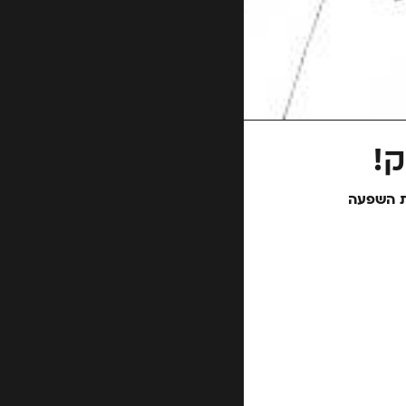
!
ות השפעה