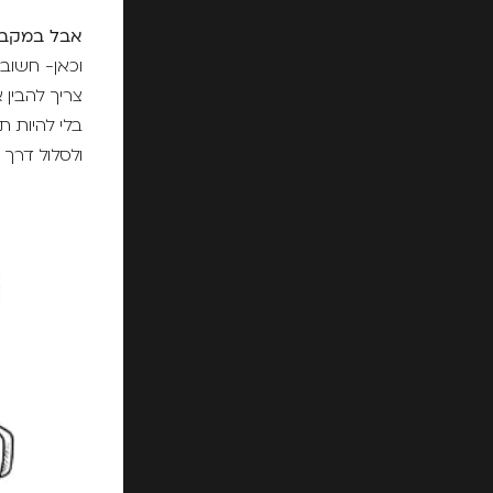
אבל במקבי
וכאן- חשוב 
צריך להבין 
בלי להיות ת
ולסלול דרך ח