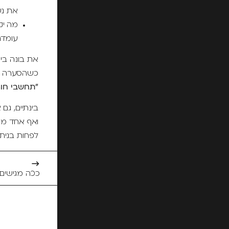
את נש
מה יק
עומד
את בונה בית
כשהסערה תג
"תחשבי חור
בינתיים, גם
ואף אחד מה
לפחות בנית 
→
ככה מגישים 