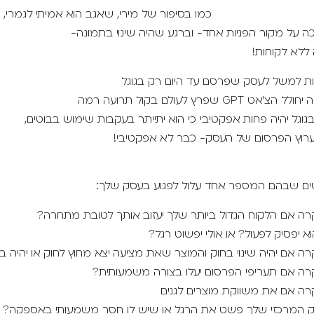
כמו בסיפור של מירי, שאגב הוא אמיתי לגמרי,
 על מקור הפניות אחד- וברגע שהיה שינוי בתמונה-
ללא לקוחות!
רות למשל לעסק שפרסם עד היום רק בגוגל
 GPT שפרץ לעולם בקול תרועה רמה
וגל יהיה פחות אפקטיבי כי הוא יתייתר בעקבות שימוש בבוטים,
רוץ הפרסום של העסק- כבר לא אפקטיבי!
ים שבהם המספר אחד עלול לפגוע בעסק שלך:
רה אם הלקוח הגדול ביותר שלך יעזוב אותך לטובת מתחרה?
א יפסיק לפעול? או אולי יפשוט רגל?
רה אם יהיה שינוי בחוק והמוצר שאת מציעה יצא מחוץ לחוק או יהיה ב
רה אם תעריפי הפרסום יעלו בצורה משמעותית?
רה אם את משווקת מוצרים לגנים
 המרכזי שלך פשט את הרגל או שיש לו חסר משמעותי באספקה?