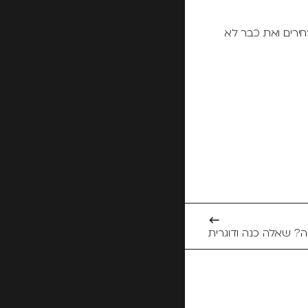
רים ואת כבר לא
←
? שאלה כנה ודוגרית