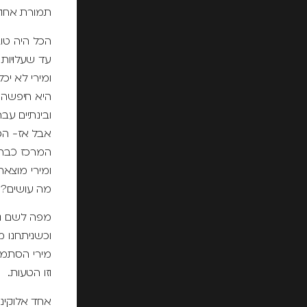
תמורת אחוז
הכל היה טוב
עד שעלויות 
ומירי לא י
היא חיפשה מ
ובינתיים עב
אבל אז- הפ
המרכז כבר 
ומירי מוצאת
מה עושים?
מפה לשם נפ
וכשניתחנו 
מירי הסתמכ
וזו הטעות.
אחד אלוקינו