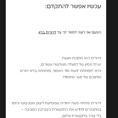
עכשיו אפשר להתקדם:
הפעם אני רוצה לספר לך על
דרורית ברון
.
דרורית היא מחנכת ויועצת
יש לה ניסיון של למעלה משלושה עשורים,
והיא "מפתחת "גישת סוד האמון", ומתמחה בליווי הורים
ומחנכים של נוער מתמודד.
דרורית פיתחה גישה ייחודית שמסייעת ליצוק חוסן נפשי ורוחני
במתבגרים ולחדש את התקשורת בינם לבין הסביבה –
בלי צורך בתקשורת איתם,