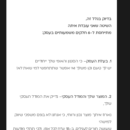
בדיוק בגלל זה,
השיטה שאני עובדת איתה
מתייחסת ל-6 חלקים משמעותיים בעסק:
1. בעלת העסק
– כי הסגנון והאופי שלך ייחודיים
יש לך טעם וקו משלך ואי אפשר שתתחפשי למי שאת לא!
2. המוצר שלך והמודל העסקי
– נדייק את המודל העסקי
שלך,
נארוז איתך מוצר נכון ורווחי, כי אנחנו לא בונים משפכי שיווק
למישהי
שעושה חורים לעגילים, ב-18 ש"ח לכל אוזן. (לכי תתלי מודעות