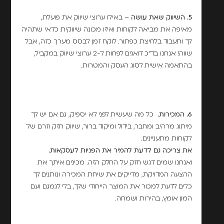
5. השיווק שאת עושה
– באילו ערוצי שיווק את פועלת,
מאיפה את מביאה לקוחות ואיזו מכונה שיווקית כדאי שתהיה
לך ותעבוד בלחיצת כפתור. לוקח זמן לבסס מערך כזה, אבל
שווה! אנחנו בד"כ דואגים לפחות ל-2 ערוצי שיווק במקביל,
בהתאמה אישית לסוג העסק והמטרות.
6. המכירות.
כל מה שעשית לפני לא יספיק, גם אם יש לך
מיתוג מרהיב ומחבר, בידול ומיקוד ברור, שיווק חזק וזרם של
לקוחות מתעניינים.
את צריכה גם לדעת להמיר את הפניות לעסקאות.
ואנחנו שמים דגש חזק על החלק הזה. מכינים איתך את
ההצעה המדויקת, מדייקים את שיחת המכירה ונותנים לך
כלים לדעת למכור את המוצר הייחודי שלך, בלי לגמגם ועם
המון אומץ, בהירות ושמחה.