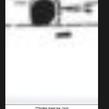
דבורי, את יועצת עסקית??