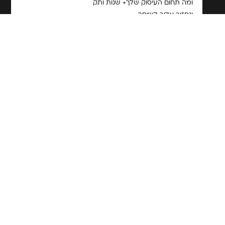
ומה תחום העיסוק שלך+ שנות ותק
ונחזור אליך לשיחה
כדי להבין אם את זו שתתקדמי איתנו הלאה
ובעז"ה עד הקיץ הקרוב תהיה לך דרך סדורה,
יפה וברורה איך להרוויח יותר מהתחום שלך ומהניסיון שלך.
תצליחי ותראי ברכה,
דבורי
←
→