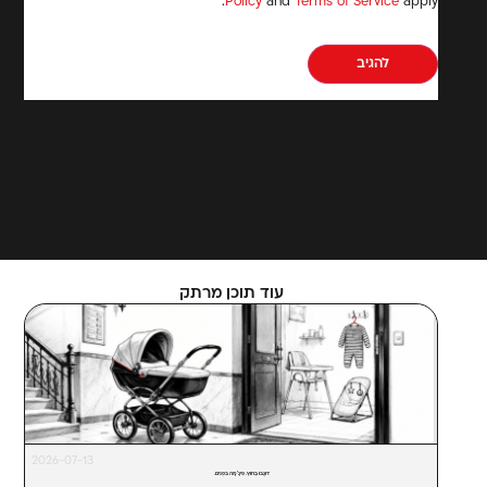
Policy
and
Terms of Service
apply.
עוד תוכן מרתק
2026-07-13
דּוּגֲבּוּ בַּחוּץ. פִּיגָ'מָה בִּפְנִים.