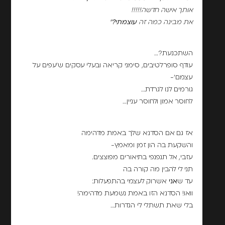
אותך אישה חדשה!!!!!
את מבינה כמה זה
עוצמתי?
"
השתכנעת?…
עודף סופרלטיבים, סימני קריאה ובעלי עסקים ש'עפים על
עצמם'-
גורמים לנו לגרדת…
לחוסר אמון ולחוסר עניין…
אז גם אם הסדנא שלך באמת מדהימה
והשקעת בה הון זמן ומאמץ-
עזבי, אל תנפנפי בתיאורים מפוצצים.
תני לי להבין מה קורה בה
עד ש
אני
אשרוק לעצמי בהתפעלות:
וואו! הסדנא הזו באמת נשמעת מדהימה!
בלי שאת תשתלי לי הגדרות…