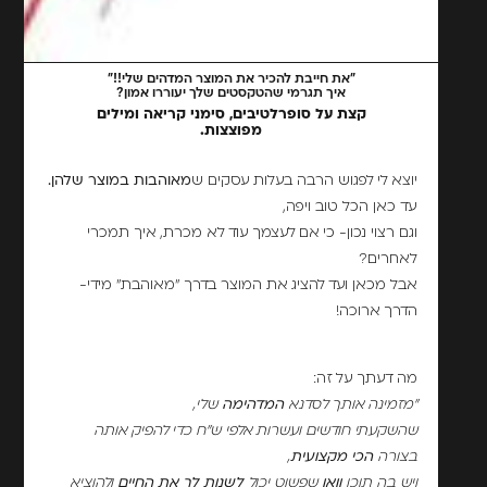
"את חייבת להכיר את המוצר המדהים שלי!!"
איך תגרמי שהטקסטים שלך יעוררו אמון?
קצת על סופרלטיבים, סימני קריאה ומילים
מפוצצות.
יוצא לי לפגוש הרבה בעלות עסקים ש
מאוהבות במוצר שלהן.
עד כאן הכל טוב ויפה,
וגם רצוי נכון- כי אם לעצמך עוד לא מכרת, איך תמכרי
לאחרים?
אבל מכאן ועד להציג את המוצר בדרך "מאוהבת" מידי-
הדרך ארוכה!
מה דעתך על זה:
"מזמינה אותך לסדנא
המדהימה
שלי,
שהשקעתי חודשים ועשרות אלפי ש"ח כדי להפיק אותה
בצורה
הכי מקצועית
,
ויש בה תוכן
וואו
שפשוט יכול
לשנות לך את החיים
ולהוציא