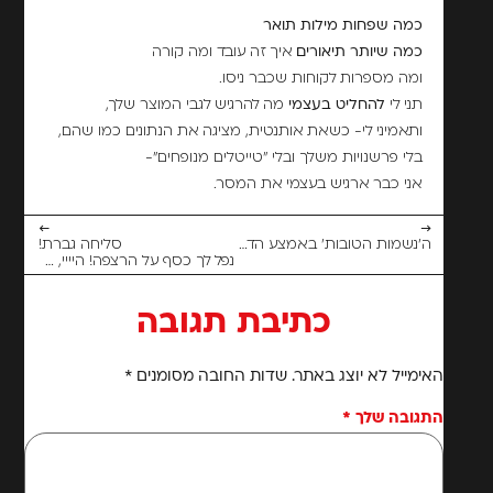
כמה שפחות מילות תואר
כמה שיותר תיאורים
איך זה עובד ומה קורה
ומה מספרות לקוחות שכבר ניסו.
תני לי
להחליט בעצמי
מה להרגיש לגבי המוצר שלך,
ותאמיני לי- כשאת אותנטית, מציגה את הנתונים כמו שהם,
בלי פרשנויות משלך ובלי "טייטלים מנופחים"-
אני כבר ארגיש בעצמי את המסר.
←
→
ה'נשמות הטובות' באמצע הדרך
סליחה גברת!
נפל לך כסף על הרצפה! היייי, הלו!
כתיבת תגובה
האימייל לא יוצג באתר.
שדות החובה מסומנים
*
התגובה שלך
*