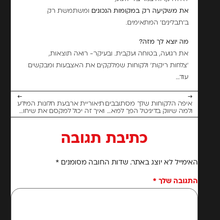
את משקיעה רק במקומות הנכונים
ומשתמשת רק
ב'תבלינים' המתאימים.
מה יוצא לך מזה?
את רגועה, בטוחה ועקבית. ובעיקר- רואה תוצאות,
'צלחות ריקות' ולקוחות שמלקקים את האצבעות ומבקשים
עוד…
←
→
איפה הלקוחות שלך מסתובבים
תיאוריית ארבעת חלונות המידע
ולמה שיווק בדיגיטל הפך למאסט?
ואיך זה יכול למקסם את שיחות המכירה שלך?
כתיבת תגובה
האימייל לא יוצג באתר.
שדות החובה מסומנים
*
התגובה שלך
*