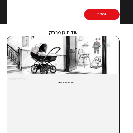
עוד תוכן מרתק
2026-07-13
דּוּגֲבּוּ בַּחוּץ. פִּיגָ'מָה בִּפְנִים.