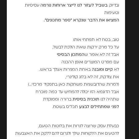
ובדיוק
בשביל לעזור לנו לייצר ארוחות גורמה
עסיסיות
וטעימות
המציאו את הדבר שנקרא "ספר מתכונים".
טוב, בטח לא תפתחי אותו
על כל מרק ירקות שאת הולכת לבשל,
אבל זה לא אומר ש
המתכון הבסיסי
עם מפרט המוצרים ואופן ההכנה
לא
קיים ומובנה
באחת המגירות אצלך בראש.
את צודקת, זה לא בלוג קולינרי,
(למרות שהדובשניות משחקות כאן בתפקיד מרכזי…)
אבל הדוגמא הזו יכולה להמחיש עד כמה מוכרח
שתהיה לנו
תוכנית בסיסית
ברורה וממוקדת
לפני שמתחילים לבצע
תכל'ס בשטח.
כבעלת עסק שרוצה לגרות את בלוטות הטעם,
להטעים את הלקוחות שלך ולגרום להם ללקק את האצבעות