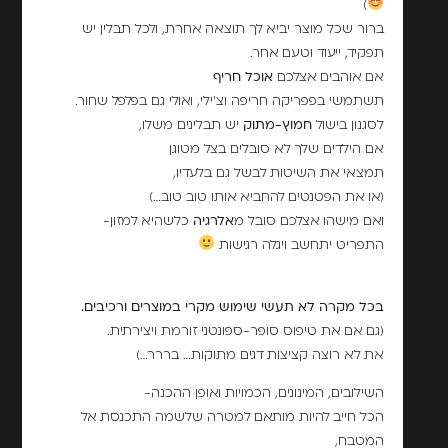
)
ברור שכל מוצר יביא לך תוצאה אחרת, ולכל תבלין יש
תפקיד, ייעוד וטעם אחר.
אם אוהבים אצלכם
אוכל חריף
תשתמשי בפפריקה חריפה וצ'ילי, ואולי גם בפלפל שחור.
לסגנון בישול
חמוץ-מתוק
יש תבלינים משלו,
אם הילדים שלך לא סובלים בצל מטוגן
תמצאי את השיטות לבשל גם בלעדיו,
(או את הפטנטים להחביא אותו טוב טוב…)
ואם מישהו אצלכם סובל מ
אלרגיה
כלשהיא למזון-
התפריט יתחשב ויגלה רגישות
בכל מקרה לא תעשי שימוש מקרי במוצרים ורכיבים.
(גם אם את טיפוס סופר-ספונטני זורמת ויצירתית.
את לא רוצה קציצות דגים מתוקות… בררר…)
השילובים, המינונים, הכמויות ואופן ההכנה-
הכל חייב להיות מותאם למטרה שלשמה התכנסת אל
המטבח,