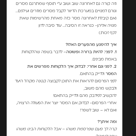
וזה קורה גם לאחרונה שוב ושוב ע"י תוסף שמתרגם מסרים
וגורם למנויים במערכת הדיוור לקבל מסרים מוזרים ועילגים…
(אם קיבלת לאחרונה מסר כזה מאחת מהרשימות שאת
מנויה אליהן- כנראה זו הסיבה… עוד סיבה לדון
לכף זכות:)
איך להימנע מהפערים האלו?
1. לפני: להיות ברורה ופשוטה
– לדבר בשפה שהלקוחות
באמת מבינים.
2. לפני וגם אחרי: לבדוק איך הלקוחות מפרשים את
המסר
ולדייק בהתאם.
לפני הפרסום להראות את התוכן לקבוצה קטנה מקהל היעד
ולבקש מהם משוב,
להקשיב לפידבק מהם ולדייק בהתאם!
אחרי הפרסום- לבדוק אם המסר יוצר את הפעולה הרצויה,
ואם לא – שוב לשפר!
ומה איתך?
קרה לך פעם שפרסמת משהו – אבל הלקוחות הבינו משהו