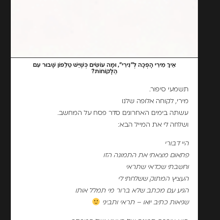
אֵיךְ מִירִי הָפְכָה לְ"נִירִי", וּמָה עוֹשִׂים כְּשֶׁיֵּשׁ טֵלֵפוֹן שָׁבוּר עִם
הַלָּקוֹחוֹת?
תשמעי סיפור.
מירי, לקוחה אלופה שלנו
עשתה בימים האחרונים סדר פסח על המחשב.
ושלחה לי את המייל הבא:
היי דבורי
פתאום מצאתי את התמונה הזו
וחשבתי שכדאי שתראי
העציץ המתוק ששלחתי לי
הגיע עם מכתב שלא ברור מי תמלל אותו
שגיאות כתיב יואו – תראי ותביני