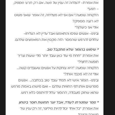
את אמרת- "
הצלחה זה עניין של גישה. אם רק תרצי מספיק
– תגיעי"
הלקוחה שמעה:" אם אני לא מצליחה, זה אומר שאני פשוט
לא רוצה מספיק?
אולי אני כישלון?"
ובינינו- אנשים שניסו והתאמצו אבל עדיין לא הצליחו-
עלולים להרגיש שהמסר הזה מקטין את המאמצים שלהם.
* שימוש בהומור שלא מתקבל טוב
את אמרת: "חחח מי עוד כאן עובד יותר מדי שעות וצריך
חופשה דחוף?"
הלקוחה שמעה: "היא צוחקת על אנשים שעובדים קשה…
אולי זה לא מכבד אותי?"
ובינינו- הומור אישי לא תמיד עובד טוב בכתיבה… אנשים
מפרשים אותו לפי החוויות שלהם – ואם מישהו באמת מרגיש
שהוא שחוק מעבודה, ההומור עלול להיתפס כלא רגיש.
* מסר שמטרתו לעודד, אבל יוצר תחושת חוסר ביטחון
את אמרת: "כל אחד יכול להיות מיליונר, זה רק עניין של
חשיבה נכונה!"