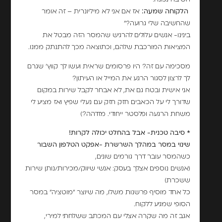
הלקוחה שמעה:
אז אם אני לא מיליונרית – זה אומר
שהחשיבה שלי גרועה?"
בינינו- אנשים עלולים להרגיש שהמסר הזה מבטל את
המציאות המורכבת שלהם, וכתוצאה מכך להתנתק ממנו.
מסכימה עם זה? היו פרסומים שראית ועשו לך קווץ' שגרם
לך לרצון לסגור הרגע את המייל או העיתון?
אני אישית ובטח גם את, לא אבחר לקבל שירות במקום
שדורך לי על הכאבים חזק חזק עם נעלי שפיץ ואז מציע לי
משחת הרגעה ופלסטר ייחודי. מזדהה?)
* סיבה טכנית- אבל בהחלט יכולה לקרות!
שינוי במסר במהלך השרשרת -אפקט הטלפון השבור
כשהמסר עובר דרך גורמים שונים,
(אנשים נוספים אצלך בעסק: אנשי שיווק/מכירות/נותן שירות
ששכרת)
כל אחד מוסיף פרשנות משלו, מה שיוצר "מוטציה" במסר
הסופי שמגיע ללקוח.
אגב זה מה שקרה אצלי עם המכתב ששלחתי למירי,