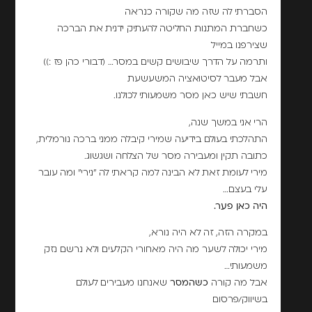
הסברתי לה שזה מה שקורה כנראה
כשחברת המתנות החליטה להעתיק ידנית את הברכה
שצירפנו במייל
ותרמה על הדרך שיבושים קשים במסר… (דבורי כהן פז :))
אבל מעבר לסיטואציה המשעשעת
חשבתי שיש כאן מסר משמעותי לכולנו.
הרי אני במשך שנה,
התהלכתי בעולם בידיעה שמירי קיבלה ממני ברכה נורמלית,
כתובה תקין ומעבירה מסר של הצלחה ושגשוג.
מירי לעומת זאת לא הבינה למה קראתי לה "נירי" ומה עובר
עלי בעצם…
היה כאן פער.
במקרה הזה, זה לא היה נורא,
מירי יכולה לשער מה היה מאחורי הקלעים ולא נרשם נזק
משמעותי…
אבל מה קורה
כשהמסר
שאנחנו מעבירים לעולם
בשיווק/פרסום