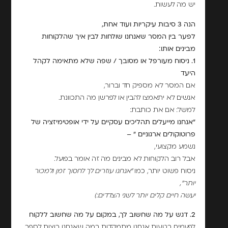
יש מה לעשות.
הנה 3 סיבות עיקריות ועוד אחת,
לפער בין המסר שאנחנו שולחות לבין איך שהלקוחות
מבינים אותו:
1. ניסוח מעורפל או מסובך / שפה שלא מתאימה לקהל
היעד
אם המסר לא מספיק חד וברור,
אנשים לא יתאמצו להבין או לפרשן מה התכוונת.
למשל: אם את כותבת:
"אנחנו מייעלים תהליכים עסקיים על ידי אופטימיזציה של
פרוטוקולים ארגוניים " –
נשמע מקצועי,
אבל רוב הלקוחות לא מבינים מה זה אומר בפועל.
ניסוח פשוט יותר, כמו
"אנחנו עוזרים לך לחסוך זמן ולמכור
יותר",
יעשה חיים קלים יותר לשני הצדדים:)
2. דגש על מה שחשוב לך, במקום על מה שחשוב ללקוח
לפעמים בטעות אנחנו מתמקדות במה שאנחנו רוצות לספר,