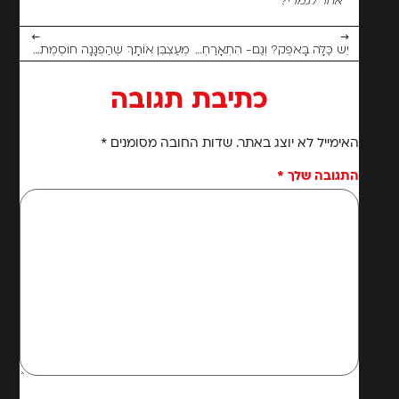
אחר לגמרי?
←
→
יֵשׁ כַּלָּה בָּאֹפֶק? וְגַם- הִתְאָרַחְתִּי בְּפּוֹדְקַאסְט שֶׁל עֲטָרָה רֶזְנִיק, מֻזְמֶנֶת לְצוֹתֵת:)
מְעַצְבֵּן אוֹתָךְ שֶׁהַפְגָּנָה חוֹסֶמֶת לָךְ אֶת הַדֶּרֶךְ?
כתיבת תגובה
האימייל לא יוצג באתר.
שדות החובה מסומנים
*
התגובה שלך
*