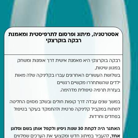
אסטרטגיה, מיתוג ופרסום לתרפיסטית ומאמנת
רבקה בוקרצקי
באסטרטגיה בחרנו
להדגיש את המומחיות של רבקה
רבקה בוקרצקי היא מאמנת אישית דרך אומנות ומשחק
במגוון שיטות,
בטיפול בפחדים
, ולהתמקד בכיוון חיובי
בשלושת העשורים האחרונים עברו בקליניקה שלה מאות
היות שרבקה מחוברת לעולם המים ומטפלת גם באמצעות
ילדים שהשתחררו מקשיים רגשיים
שיטת "הדולפין"' שם המותג שנבחר הוא:
ימים טובים.
למרות
בעזרת תרפיה טיפולית מדהימה.
הגלים וסערות החיים ניתן להגיע בס”ד לימים טובים
באמצעות
חתירה לביטחון רגשי.
במשך שנים עבדה דרך קופות חולים ובשלב מסוים החליטה
עיצבנו לוגו נקי, עדין ומעוגל, באנלוגיה לעולם המים. בנינו
לפתוח במקביל קליניקה פרטית ולהתמקד בעיקר בטיפול
שפה עיצובית תואמת, ניירת משלימה, אביזרי קד"מ ועיצוב
בפחדים וחרדות.
הרמוני לקירות הקליניקה.
המותג של רבקה משדר בדיוק אותה, פלא שעשרות ילדים
האתגר היה לקחת 30 שנות ניסיון
ולקפל אותן בשם וסלוגן
עומדים אצלה בתור לטיפול?
אחד,
להעביר במיתוג חדש ומקצועי את הערכים שמלווים