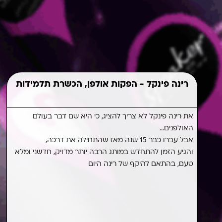
רינה פינקל - הפקות אולפן, הכשרת תלמידות
את רינה פינקל לא צריך להציג, כי היא שם דבר בעולם
הצבעים, המיתוג, האתר המהפנט שלא גומר לזכות לתגובות
נלהבות,
האולפנים...
אבל עברו כבר 15 שנה מאז שהתחילה את דרכה,
המילים - שכל כך מבטאות את רינה, והקמפיין השיווקי
המבריק שלה -
והגיע הזמן להתחדש במותג הרבה יותר מדויק, חדשני ומלא
טעם, בהתאם להיקף של רינה היום
גורמים לכל מי שמוזיקה מדברת אליה, לא להישאר מאחור,
ולהפוך לחלק מהתלמידות או הלקוחות של רינה שלא
גומרות לשיר לאורך כל הדרך.