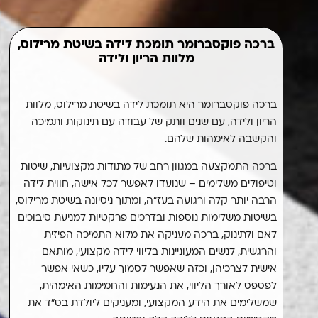
ברכה פוקסברומר תומכת לידה בשיטת מרילוס,
מלוות הריון ולידה
ברכה פוקסברומר היא תומכת לידה בשיטת מרילוס, מלוות
מלוות לידה יש הרבה, אבל איך ממחישים את השליחות של
ברכה ואת הליווי מלא החום והמסירות לצד מקסימום
הריון ולידה, עם שנים וותק של עבודה עם תינוקות ותמיכה
והקשבה לאימהות שלהם.
המקצועיות? פשוט מאד, בעזרת סלוגן מנצח שמבטא את כל
הערכים במילים פשוטות: ליווי אימהי בגישה אימהית,
ברכה התמקצעה במגוון רחב של מתודות מקצועיות, שיטות
כשהמוטו שחוזר על עצמו בדו משמעיות עוצמתית, הוא:
וטיפולים משלימים – שנועדו לאפשר לכל אישה, חווית לידה
"ללדת בקלות זה ברכה..."
והעיצוב מלא הקסם מתכתב
הרבה יותר קלה ורגועה בעז"ה, ומתוך ניסיונה בשיטת מרילוס,
ויזואלית עם המסר.
בשיטות משלימות נוספות ובדרכים פרקטיות למניעת סיבוכים
לאם ולתינוק, ברכה מעניקה את מלוא התמיכה הפיזית
ברכה קיבלה מעטפת מקיפה של חומרי שיווק, פרוספקט
והרגשית, לנשים המעוניינות בליווי לידה מקצועי, מותאם
אפקטיבי, הצעת מחיר ומודעת פרסום מותאמת לקהל שב"ה
דיברה בדיוק בשפה של הטרום אימהות, ומאפשרת לה
אישית לצרכיהן, וכזה שאפשר לסמוך עליו, כשאי אפשר
לפספס לאורך הליווי, את הנעימות והחמימות האימהית,
להגיע לקהל רחב של לקוחות מרוצות, שברכה הפכה להיות
ה'אמא' של הלידה המוצלחת שלהן.
שמשלימים את הידע המקצועי, ומעניקים ליולדת בס"ד את