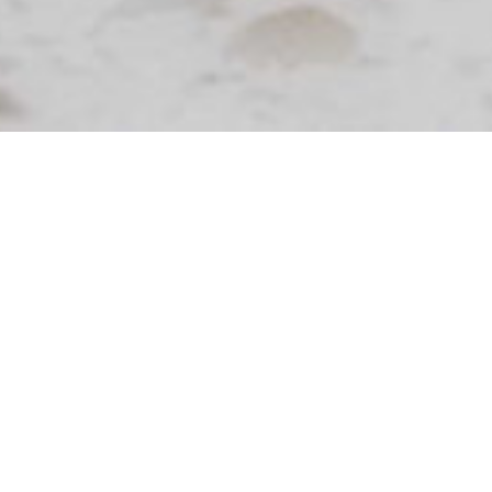
פנקס
כרטיס ביקור