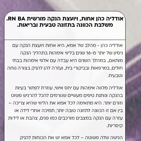
אודליה כהן אחות, ויועצת הנקה מורשית RN BA.
משלבת הכוונה בתזונה טבעית ובריאות.
אודליה כהן - מהלב של אמא, היא אחות ויועצת הנקה עם
ניסיון של יותר מ-16 שנים בליווי אימהות בתהליך הנקה
מתוך מחקר עומק פיצחנו אסטרטגיה, המתנות הרבות
מותאם,. במהלך השנים היא עבדה עם אלפי אימהות בבתי
שאודליה מבאה לעולם קיבלו שם ביטוי ובידול ובאו לביטוי
חולים, במרפאות ובביקורי בית, ועזרה להן להניק בצורה נוחה
במיתוג עדין ומתוק שמבטא את האישיות המיוחדת שלה. יחד
וטבעית.
ארזנו את המוצר הייחודי שלה, והפקנו לה סט של חומרי
אודליה מלווה אימהות עם יחס אישי, עוזרת לפתור בעיות
שיווק עוצרי נשימה, כשבעזרת דיוק תהליך המכירה, אודליה
בהנקה ונותנת טיפים מעשיים שגורמים להכל להרגיש פשוט
סגרה וסוגרת ליוויים עד לבית הלקוחות, תוך רווח כספי מכל
מוצר שלה, ומימוש אמיתי של השליחות שלה בעזרה ותמיכה
וזורם יותר. היא מתאימה לכל אמא את הליווי שהיא צריכה –
בכמה שיותר נשים ואימהות.
בין אם זו הכוונה לתזונה טובה יותר, תמיכה אחרי לידה או
עזרה עם הנקה במצבים מורכבים כמו פגים, צהבת או לידות
קיסריות.
הגישה שלה פשוטה – לכל אמא יש את הכוחות להניק