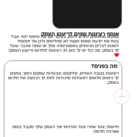
אוסף רעיונות שווים לריענון העסק
עסקים מחפשים לחדש ולגוון, בעיקר אם את טיפוס יזמי. אבל
בטח את יודעת שסוס מנצח לא מחליפים ולכן אל תתפתי
לשנות דברים מהותיים באסטרטגיה שלך או שמה שכבר עובד
לך בעסק. מה כן? יש לך כאן 37 רעיונות לחידוש וריענון העסק!
מה בפנים?
רעיונות בגובה העיניים, שליקטנו מבעלות עסקים כמוך, נותנים
לך כיוונים חדשים לפעולות שיכולות לתת לך הרגשה של חידוש
בעסק.
תיישמי, צעד אחרי צעד ותרגישי איך העסק שלך מקבל בוסט
ואנרגיה חדשה